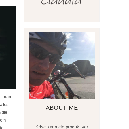
nn man
alles
ABOUT ME
 die
inem
Krise kann ein produktiver
to