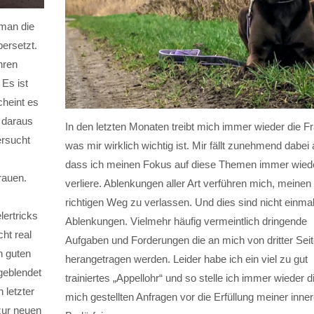
 man die
bersetzt.
hren
 Es ist
cheint es
e daraus
In den letzten Monaten treibt mich immer wieder die F
ersucht
was mir wirklich wichtig ist. Mir fällt zunehmend dabei 
dass ich meinen Fokus auf diese Themen immer wied
rauen.
verliere. Ablenkungen aller Art verführen mich, meinen
richtigen Weg zu verlassen. Und dies sind nicht einma
lertricks
Ablenkungen. Vielmehr häufig vermeintlich dringende
cht real
Aufgaben und Forderungen die an mich von dritter Sei
n guten
herangetragen werden. Leider habe ich ein viel zu gut
geblendet
trainiertes „Appellohr“ und so stelle ich immer wieder d
 letzter
mich gestellten Anfragen vor die Erfüllung meiner inne
zur neuen