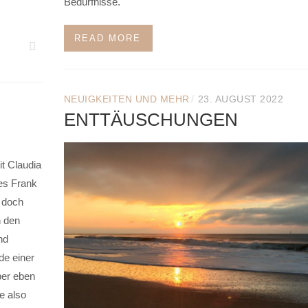
Bedürfnisse.
READ MORE
/
NEUIGKEITEN UND MEHR
23. AUGUST 2022
ENTTÄUSCHUNGEN
it Claudia
es Frank
s doch
n den
nd
de einer
aber eben
e also