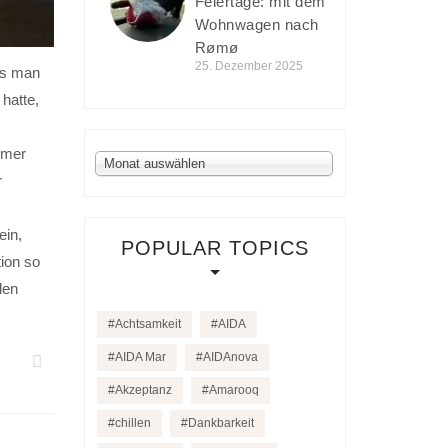
Feiertage: mit dem
Wohnwagen nach
Rømø
25. Dezember 2025
ss man
hatte,
s
mmer
Archiv
Monat auswählen
r
ein,
POPULAR TOPICS
tion so
den
Achtsamkeit
AIDA
AIDA Mar
AIDAnova
Akzeptanz
Amarooq
chillen
Dankbarkeit