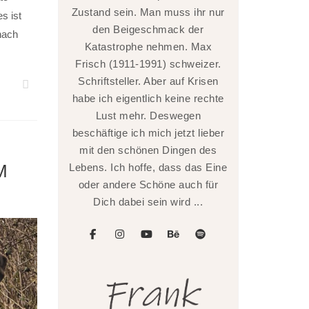
Zustand sein. Man muss ihr nur
s ist
den Beigeschmack der
nach
Katastrophe nehmen. Max
Frisch (1911-1991) schweizer.
Schriftsteller. Aber auf Krisen
habe ich eigentlich keine rechte
Lust mehr. Deswegen
beschäftige ich mich jetzt lieber
mit den schönen Dingen des
M
Lebens. Ich hoffe, dass das Eine
oder andere Schöne auch für
Dich dabei sein wird ...
facebook
instagram
youtube
behance
spotify