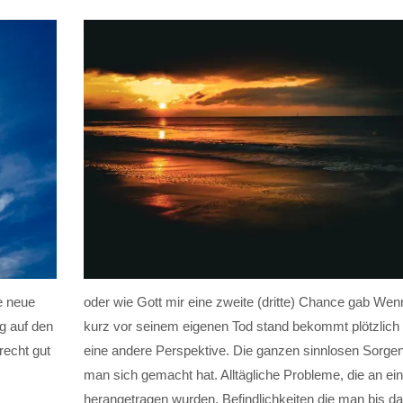
e neue
oder wie Gott mir eine zweite (dritte) Chance gab We
g auf den
kurz vor seinem eigenen Tod stand bekommt plötzlich 
recht gut
eine andere Perspektive. Die ganzen sinnlosen Sorgen
man sich gemacht hat. Alltägliche Probleme, die an e
herangetragen wurden. Befindlichkeiten die man bis da