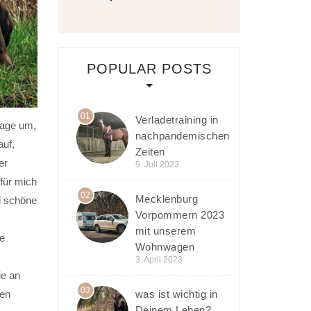
POPULAR POSTS
01
Verladetraining in
rage um,
nachpandemischen
auf,
Zeiten
er
9. Juli 2023
 für mich
02
Mecklenburg
l schöne
Vorpommern 2023
mit unserem
te
Wohnwagen
3. April 2023
ie an
03
was ist wichtig in
ren
Deinem Leben?