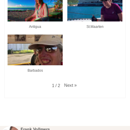
Antigua
St.Maarten
Barbados
Next
»
1
/
2
Frank Vollmers