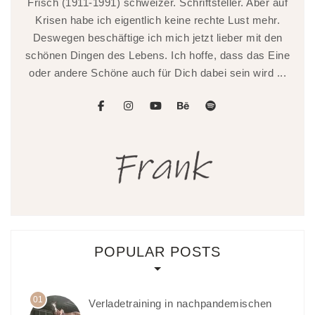
Frisch (1911-1991) schweizer. Schriftsteller. Aber auf
Krisen habe ich eigentlich keine rechte Lust mehr.
Deswegen beschäftige ich mich jetzt lieber mit den
schönen Dingen des Lebens. Ich hoffe, dass das Eine
oder andere Schöne auch für Dich dabei sein wird ...
facebook
instagram
youtube
behance
spotify
POPULAR POSTS
01
Verladetraining in nachpandemischen