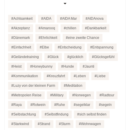
Achtsamkeit
AIDA
AIDA Mar
AIDAnova
Akzeptanz
Amarooq
chillen
Dankbarkeit
Dänemark
Ehrlichkeit
eine zweite Chance
Einfachheit
Elbe
Entscheidung
Entspannung
Geländetraining
Glück
glücklich
Glücksgefühl
Heist
Honeybunny
Hunde
Jaunti
Kommunikation
Kreuzfahrt
Leben
Liebe
Luzy von der kleinen Farm
Meditation
Metropolen Reise
Military
Norwegen
Radtour
Raya
Rotwein
Ruhe
segelklar
segeln
Selbstachtung
Selbstfindung
sich selbst finden
Starkwind
Strand
Sturm
Wohnwagen