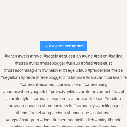
View on Instagram
#reiten #wein #travel #segeln #equestrian #wine #reisen #sailing
#horse #vino #reiseblogger #urlaub #pferd #reiselust
#horsesofinstagram #winelover #segelurlaub #pferdeliebe #reise
#segeltörn #pferde #travelblogger #instahorse #caravan #caravanlife
#caravanlifediaries #caravanlifers #caravanning
#homeiswhereyouparkit #projectvanlife #vanlifemovement #travel
#vanlifestyle #caravanlifeexplorers #caravanlifeideas #roadtrip
#caravanrenovation #homeonwheels #caravanity #vanlifeproject
#hund #travel #dog #reisen #hundeliebe #instatravel
#dogsofinstagram #dogs #reisenmachtglücklich #mitty #hunde
#reiselust #hundefotografie #travelphotography #instadog