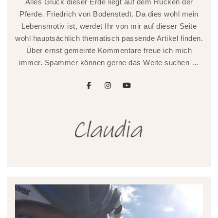
Alles Glück dieser Erde liegt auf dem Rücken der
Pferde. Friedrich von Bodenstedt. Da dies wohl mein
Lebensmotiv ist, werdet Ihr von mir auf dieser Seite
wohl hauptsächlich thematisch passende Artikel finden.
Über ernst gemeinte Kommentare freue ich mich
immer. Spammer können gerne das Weite suchen …
facebook
instagram
youtube