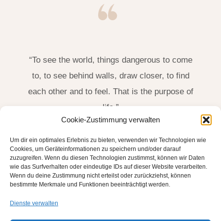
“To see the world, things dangerous to come
to, to see behind walls, draw closer, to find
each other and to feel. That is the purpose of
life.”
Cookie-Zustimmung verwalten
James Thurber, US-Amerikanischer Schriftsteller
Um dir ein optimales Erlebnis zu bieten, verwenden wir Technologien wie
(1894-1961)
Cookies, um Geräteinformationen zu speichern und/oder darauf
zuzugreifen. Wenn du diesen Technologien zustimmst, können wir Daten
wie das Surfverhalten oder eindeutige IDs auf dieser Website verarbeiten.
Wenn du deine Zustimmung nicht erteilst oder zurückziehst, können
bestimmte Merkmale und Funktionen beeinträchtigt werden.
Dienste verwalten