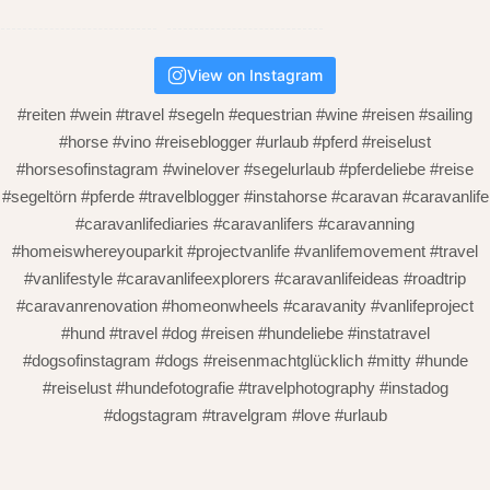
View on Instagram
#reiten #wein #travel #segeln #equestrian #wine #reisen #sailing
#horse #vino #reiseblogger #urlaub #pferd #reiselust
#horsesofinstagram #winelover #segelurlaub #pferdeliebe #reise
#segeltörn #pferde #travelblogger #instahorse #caravan #caravanlife
#caravanlifediaries #caravanlifers #caravanning
#homeiswhereyouparkit #projectvanlife #vanlifemovement #travel
#vanlifestyle #caravanlifeexplorers #caravanlifeideas #roadtrip
#caravanrenovation #homeonwheels #caravanity #vanlifeproject
#hund #travel #dog #reisen #hundeliebe #instatravel
#dogsofinstagram #dogs #reisenmachtglücklich #mitty #hunde
#reiselust #hundefotografie #travelphotography #instadog
#dogstagram #travelgram #love #urlaub