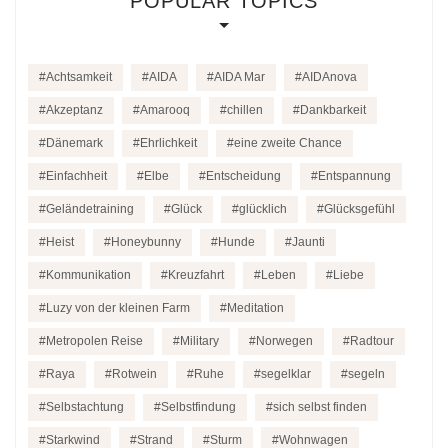
POPULAR TOPICS
Achtsamkeit
AIDA
AIDA Mar
AIDAnova
Akzeptanz
Amarooq
chillen
Dankbarkeit
Dänemark
Ehrlichkeit
eine zweite Chance
Einfachheit
Elbe
Entscheidung
Entspannung
Geländetraining
Glück
glücklich
Glücksgefühl
Heist
Honeybunny
Hunde
Jaunti
Kommunikation
Kreuzfahrt
Leben
Liebe
Luzy von der kleinen Farm
Meditation
Metropolen Reise
Military
Norwegen
Radtour
Raya
Rotwein
Ruhe
segelklar
segeln
Selbstachtung
Selbstfindung
sich selbst finden
Starkwind
Strand
Sturm
Wohnwagen