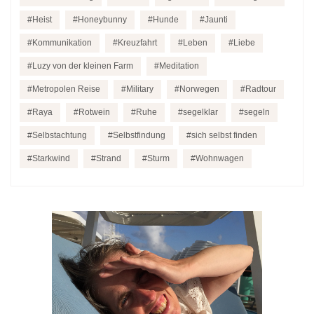
Heist
Honeybunny
Hunde
Jaunti
Kommunikation
Kreuzfahrt
Leben
Liebe
Luzy von der kleinen Farm
Meditation
Metropolen Reise
Military
Norwegen
Radtour
Raya
Rotwein
Ruhe
segelklar
segeln
Selbstachtung
Selbstfindung
sich selbst finden
Starkwind
Strand
Sturm
Wohnwagen