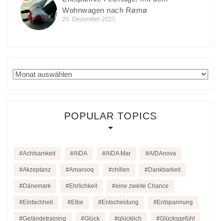
Wohnwagen nach Rømø
25. Dezember 2025
Archiv
POPULAR TOPICS
Achtsamkeit
AIDA
AIDA Mar
AIDAnova
Akzeptanz
Amarooq
chillen
Dankbarkeit
Dänemark
Ehrlichkeit
eine zweite Chance
Einfachheit
Elbe
Entscheidung
Entspannung
Geländetraining
Glück
glücklich
Glücksgefühl