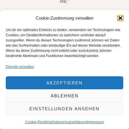
life.”
James Thurber, US-Amerikanischer Schriftsteller
Cookie-Zustimmung verwalten
(1894-1961)
Um dir ein optimales Erlebnis zu bieten, verwenden wir Technologien wie
Cookies, um Geräteinformationen zu speichern und/oder darauf
zuzugreifen. Wenn du diesen Technologien zustimmst, können wir Daten
wie das Surfverhalten oder eindeutige IDs auf dieser Website verarbeiten.
Wenn du deine Zustimmung nicht erteilst oder zurückziehst, können
bestimmte Merkmale und Funktionen beeinträchtigt werden.
Dienste verwalten
AKZEPTIEREN
ABLEHNEN
EINSTELLUNGEN ANSEHEN
COPYRIGHT © 2026
FRANK & CLAUDIA VOLLMERS
.
THEME BY
VOLTHEMES
Cookie-Richtlinie
Datenschutzerklärung
Impressum