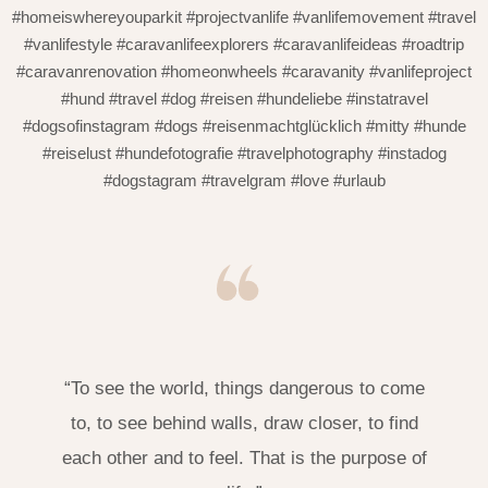
#homeiswhereyouparkit #projectvanlife #vanlifemovement #travel
#vanlifestyle #caravanlifeexplorers #caravanlifeideas #roadtrip
#caravanrenovation #homeonwheels #caravanity #vanlifeproject
#hund #travel #dog #reisen #hundeliebe #instatravel
#dogsofinstagram #dogs #reisenmachtglücklich #mitty #hunde
#reiselust #hundefotografie #travelphotography #instadog
#dogstagram #travelgram #love #urlaub
“To see the world, things dangerous to come
to, to see behind walls, draw closer, to find
each other and to feel. That is the purpose of