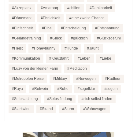
Akzeptanz
Amarooq
chillen
Dankbarkeit
Dänemark
Ehrlichkeit
eine zweite Chance
Einfachheit
Elbe
Entscheidung
Entspannung
Geländetraining
Glück
glücklich
Glücksgefühl
Heist
Honeybunny
Hunde
Jaunti
Kommunikation
Kreuzfahrt
Leben
Liebe
Luzy von der kleinen Farm
Meditation
Metropolen Reise
Military
Norwegen
Radtour
Raya
Rotwein
Ruhe
segelklar
segeln
Selbstachtung
Selbstfindung
sich selbst finden
Starkwind
Strand
Sturm
Wohnwagen