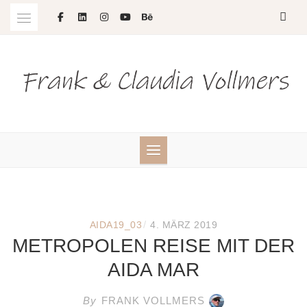
Skip
to
content
/
AIDA19_03
4. MÄRZ 2019
METROPOLEN REISE MIT DER
AIDA MAR
By
FRANK VOLLMERS