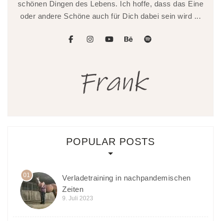
schönen Dingen des Lebens. Ich hoffe, dass das Eine
oder andere Schöne auch für Dich dabei sein wird ...
facebook
instagram
youtube
behance
spotify
POPULAR POSTS
01
Verladetraining in nachpandemischen
Zeiten
9. Juli 2023