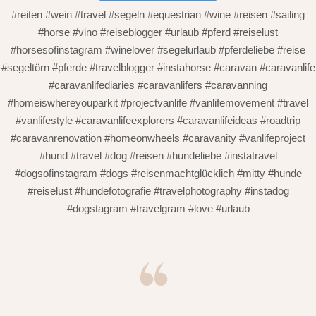
#reiten #wein #travel #segeln #equestrian #wine #reisen #sailing
#horse #vino #reiseblogger #urlaub #pferd #reiselust
#horsesofinstagram #winelover #segelurlaub #pferdeliebe #reise
#segeltörn #pferde #travelblogger #instahorse #caravan #caravanlife
#caravanlifediaries #caravanlifers #caravanning
#homeiswhereyouparkit #projectvanlife #vanlifemovement #travel
#vanlifestyle #caravanlifeexplorers #caravanlifeideas #roadtrip
#caravanrenovation #homeonwheels #caravanity #vanlifeproject
#hund #travel #dog #reisen #hundeliebe #instatravel
#dogsofinstagram #dogs #reisenmachtglücklich #mitty #hunde
#reiselust #hundefotografie #travelphotography #instadog
#dogstagram #travelgram #love #urlaub