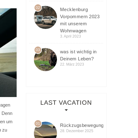
02
Mecklenburg
Vorpommern 2023
mit unserem
Wohnwagen
3. April 2023
03
was ist wichtig in
Deinem Leben?
22. März 2023
LAST VACATION
wagen
. Denn
hmen um
01
Rückzugsbewegung
n zu
28. Dezember 2025