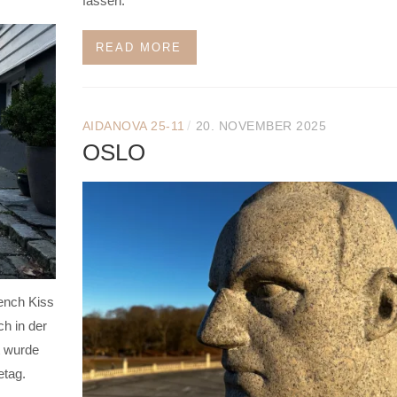
fassen.
READ MORE
/
AIDANOVA 25-11
20. NOVEMBER 2025
OSLO
ench Kiss
h in der
t wurde
etag.