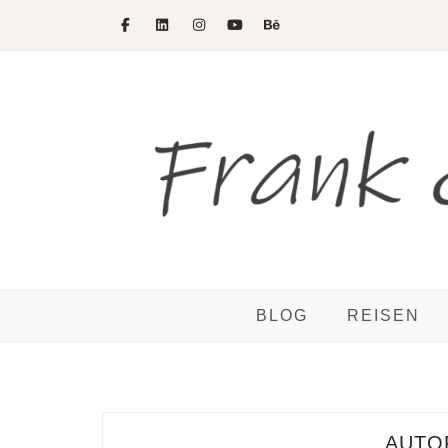
Skip
to
content
BLOG
REISEN
AUTO