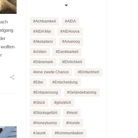
nach
Achtsamkeit
AIDA
andgang
AIDA Mar
AIDAnova
der
Akzeptanz
Amarooq
wollten
chillen
Dankbarkeit
r
Dänemark
Ehrlichkeit
eine zweite Chance
Einfachheit
Elbe
Entscheidung
Entspannung
Geländetraining
Glück
glücklich
Glücksgefühl
Heist
Honeybunny
Hunde
Jaunti
Kommunikation