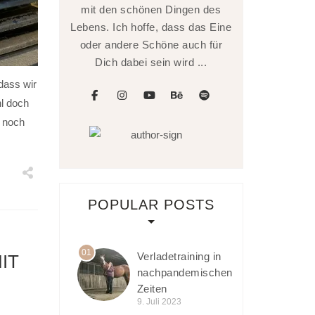
mit den schönen Dingen des
Lebens. Ich hoffe, dass das Eine
oder andere Schöne auch für
Dich dabei sein wird ...
dass wir
facebook
instagram
youtube
behance
spotify
l doch
a noch
POPULAR POSTS
01
Verladetraining in
IT
nachpandemischen
Zeiten
9. Juli 2023