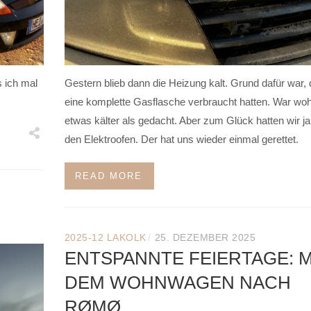
s ich mal
Gestern blieb dann die Heizung kalt. Grund dafür war, 
eine komplette Gasflasche verbraucht hatten. War woh
etwas kälter als gedacht. Aber zum Glück hatten wir j
den Elektroofen. Der hat uns wieder einmal gerettet.
READ MORE
/
2025-12 LAKOLK
25. DEZEMBER 2025
ENTSPANNTE FEIERTAGE: M
DEM WOHNWAGEN NACH
RØMØ