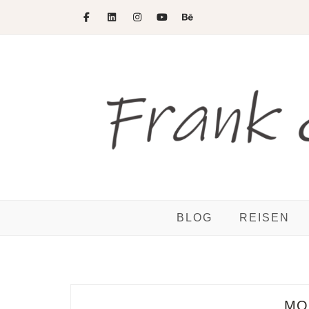
Skip
to
content
BLOG
REISEN
MO