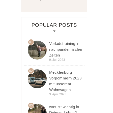
POPULAR POSTS
01
Verladetraining in
nachpandemischen
Zeiten
9. Juli 2023
02
Mecklenburg
Vorpommern 2023
mit unserem
Wohnwagen
3. April 2023
03
was ist wichtig in
Deinem Leben?