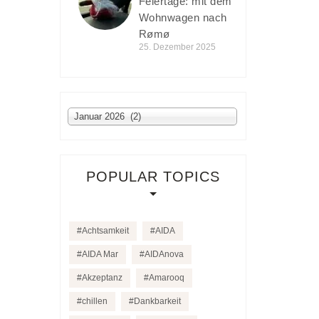
Feiertage: mit dem
Wohnwagen nach
Rømø
25. Dezember 2025
Archiv
Januar 2026 (2)
POPULAR TOPICS
Achtsamkeit
AIDA
AIDA Mar
AIDAnova
Akzeptanz
Amarooq
chillen
Dankbarkeit