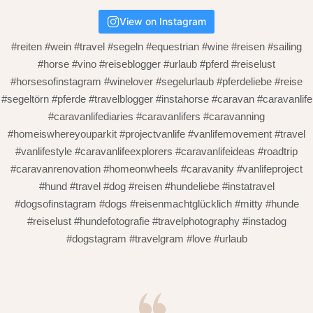
View on Instagram
#reiten #wein #travel #segeln #equestrian #wine #reisen #sailing
#horse #vino #reiseblogger #urlaub #pferd #reiselust
#horsesofinstagram #winelover #segelurlaub #pferdeliebe #reise
#segeltörn #pferde #travelblogger #instahorse #caravan #caravanlife
#caravanlifediaries #caravanlifers #caravanning
#homeiswhereyouparkit #projectvanlife #vanlifemovement #travel
#vanlifestyle #caravanlifeexplorers #caravanlifeideas #roadtrip
#caravanrenovation #homeonwheels #caravanity #vanlifeproject
#hund #travel #dog #reisen #hundeliebe #instatravel
#dogsofinstagram #dogs #reisenmachtglücklich #mitty #hunde
#reiselust #hundefotografie #travelphotography #instadog
#dogstagram #travelgram #love #urlaub