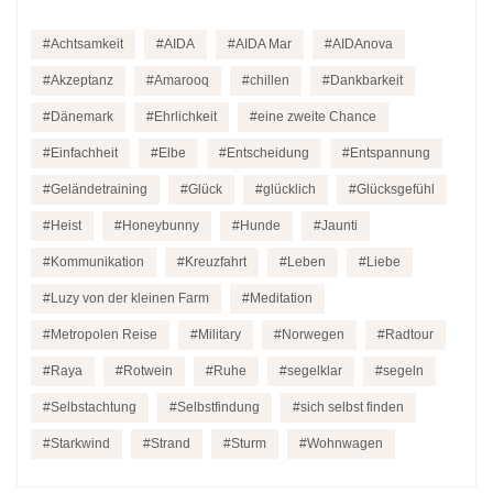
Achtsamkeit
AIDA
AIDA Mar
AIDAnova
Akzeptanz
Amarooq
chillen
Dankbarkeit
Dänemark
Ehrlichkeit
eine zweite Chance
Einfachheit
Elbe
Entscheidung
Entspannung
Geländetraining
Glück
glücklich
Glücksgefühl
Heist
Honeybunny
Hunde
Jaunti
Kommunikation
Kreuzfahrt
Leben
Liebe
Luzy von der kleinen Farm
Meditation
Metropolen Reise
Military
Norwegen
Radtour
Raya
Rotwein
Ruhe
segelklar
segeln
Selbstachtung
Selbstfindung
sich selbst finden
Starkwind
Strand
Sturm
Wohnwagen