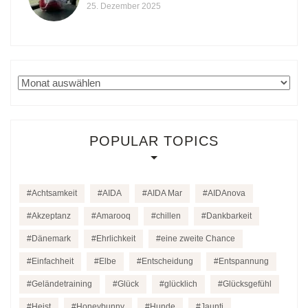
25. Dezember 2025
Archiv
POPULAR TOPICS
Achtsamkeit
AIDA
AIDA Mar
AIDAnova
Akzeptanz
Amarooq
chillen
Dankbarkeit
Dänemark
Ehrlichkeit
eine zweite Chance
Einfachheit
Elbe
Entscheidung
Entspannung
Geländetraining
Glück
glücklich
Glücksgefühl
Heist
Honeybunny
Hunde
Jaunti