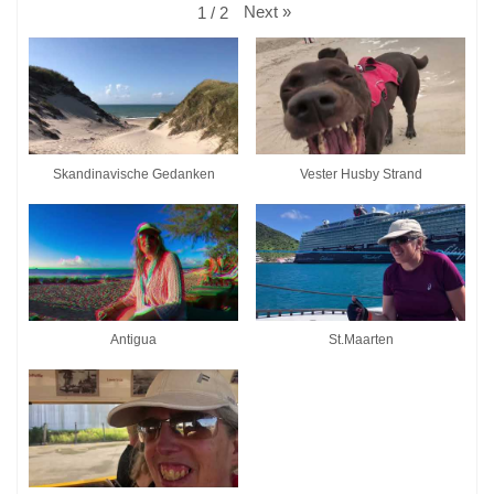
Next
»
1
/
2
Skandinavische Gedanken
Vester Husby Strand
Antigua
St.Maarten