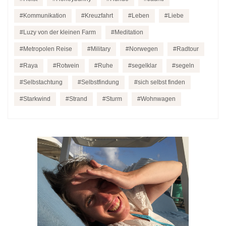
Kommunikation
Kreuzfahrt
Leben
Liebe
Luzy von der kleinen Farm
Meditation
Metropolen Reise
Military
Norwegen
Radtour
Raya
Rotwein
Ruhe
segelklar
segeln
Selbstachtung
Selbstfindung
sich selbst finden
Starkwind
Strand
Sturm
Wohnwagen