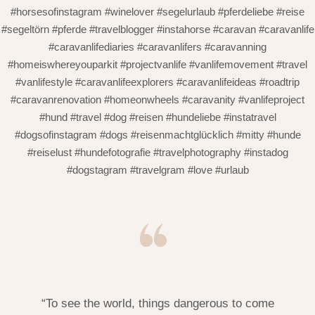
#horsesofinstagram #winelover #segelurlaub #pferdeliebe #reise
#segeltörn #pferde #travelblogger #instahorse #caravan #caravanlife
#caravanlifediaries #caravanlifers #caravanning
#homeiswhereyouparkit #projectvanlife #vanlifemovement #travel
#vanlifestyle #caravanlifeexplorers #caravanlifeideas #roadtrip
#caravanrenovation #homeonwheels #caravanity #vanlifeproject
#hund #travel #dog #reisen #hundeliebe #instatravel
#dogsofinstagram #dogs #reisenmachtglücklich #mitty #hunde
#reiselust #hundefotografie #travelphotography #instadog
#dogstagram #travelgram #love #urlaub
“To see the world, things dangerous to come