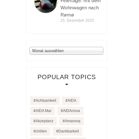
Feiertage: mit dem
Wohnwagen nach
Rømø
25. Dezember 2025
Archiv
Monat auswählen
POPULAR TOPICS
Achtsamkeit
AIDA
AIDA Mar
AIDAnova
Akzeptanz
Amarooq
chillen
Dankbarkeit