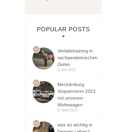
POPULAR POSTS
01
Verladetraining in
nachpandemischen
Zeiten
9. Juli 2023
02
Mecklenburg
Vorpommern 2023
mit unserem
Wohnwagen
3. April 2023
03
was ist wichtig in
Deinem Leben?