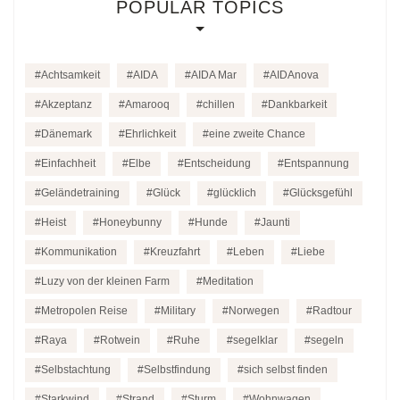
POPULAR TOPICS
Achtsamkeit
AIDA
AIDA Mar
AIDAnova
Akzeptanz
Amarooq
chillen
Dankbarkeit
Dänemark
Ehrlichkeit
eine zweite Chance
Einfachheit
Elbe
Entscheidung
Entspannung
Geländetraining
Glück
glücklich
Glücksgefühl
Heist
Honeybunny
Hunde
Jaunti
Kommunikation
Kreuzfahrt
Leben
Liebe
Luzy von der kleinen Farm
Meditation
Metropolen Reise
Military
Norwegen
Radtour
Raya
Rotwein
Ruhe
segelklar
segeln
Selbstachtung
Selbstfindung
sich selbst finden
Starkwind
Strand
Sturm
Wohnwagen