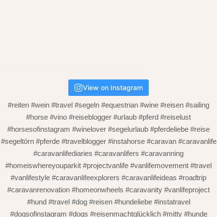
View on Instagram
#reiten #wein #travel #segeln #equestrian #wine #reisen #sailing
#horse #vino #reiseblogger #urlaub #pferd #reiselust
#horsesofinstagram #winelover #segelurlaub #pferdeliebe #reise
#segeltörn #pferde #travelblogger #instahorse #caravan #caravanlife
#caravanlifediaries #caravanlifers #caravanning
#homeiswhereyouparkit #projectvanlife #vanlifemovement #travel
#vanlifestyle #caravanlifeexplorers #caravanlifeideas #roadtrip
#caravanrenovation #homeonwheels #caravanity #vanlifeproject
#hund #travel #dog #reisen #hundeliebe #instatravel
#dogsofinstagram #dogs #reisenmachtglücklich #mitty #hunde