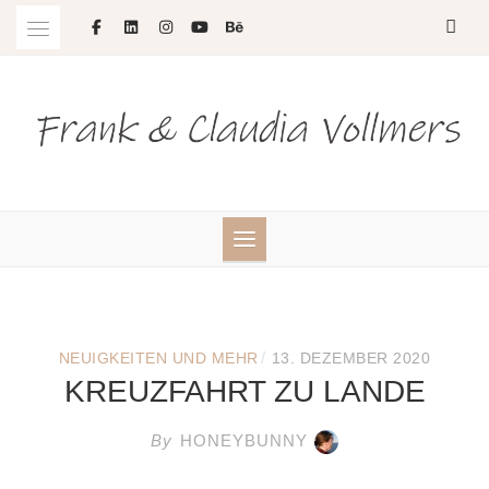
Skip
to
content
/
NEUIGKEITEN UND MEHR
13. DEZEMBER 2020
KREUZFAHRT ZU LANDE
By
HONEYBUNNY