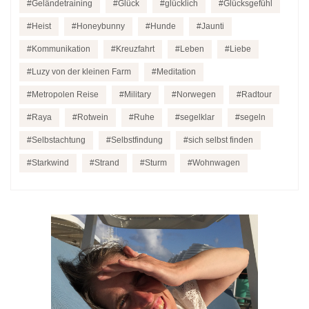
Geländetraining
Glück
glücklich
Glücksgefühl
Heist
Honeybunny
Hunde
Jaunti
Kommunikation
Kreuzfahrt
Leben
Liebe
Luzy von der kleinen Farm
Meditation
Metropolen Reise
Military
Norwegen
Radtour
Raya
Rotwein
Ruhe
segelklar
segeln
Selbstachtung
Selbstfindung
sich selbst finden
Starkwind
Strand
Sturm
Wohnwagen