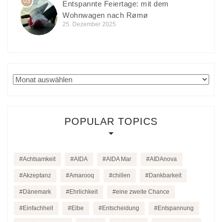
03
Entspannte Feiertage: mit dem
Wohnwagen nach Rømø
25. Dezember 2025
Archiv
POPULAR TOPICS
Achtsamkeit
AIDA
AIDA Mar
AIDAnova
Akzeptanz
Amarooq
chillen
Dankbarkeit
Dänemark
Ehrlichkeit
eine zweite Chance
Einfachheit
Elbe
Entscheidung
Entspannung