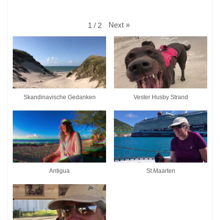
Next
»
1
/
2
Skandinavische Gedanken
Vester Husby Strand
Antigua
St.Maarten