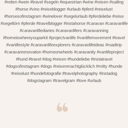
#reiten #wein #travel #segeln #equestrian #wine #reisen #sailing
#horse #vino #reiseblogger #urlaub #pferd #reiselust
#horsesofinstagram #winelover #segelurlaub #pferdeliebe #reise
#segeltörn #pferde #travelblogger #instahorse #caravan #caravanlife
#caravanlifediaries #caravanlifers #caravanning
#homeiswhereyouparkit #projectvanlife #vanlifemovement #travel
#vanlifestyle #caravanlifeexplorers #caravanlifeideas #roadtrip
#caravanrenovation #homeonwheels #caravanity #vanlifeproject
#hund #travel #dog #reisen #hundeliebe #instatravel
#dogsofinstagram #dogs #reisenmachtglücklich #mitty #hunde
#reiselust #hundefotografie #travelphotography #instadog
#dogstagram #travelgram #love #urlaub