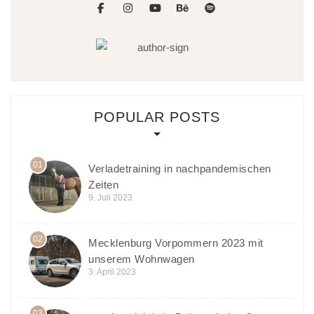
facebook
instagram
youtube
behance
spotify
POPULAR POSTS
01
Verladetraining in nachpandemischen
Zeiten
9. Juli 2023
02
Mecklenburg Vorpommern 2023 mit
unserem Wohnwagen
3. April 2023
03