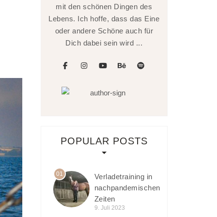
mit den schönen Dingen des
Lebens. Ich hoffe, dass das Eine
oder andere Schöne auch für
Dich dabei sein wird ...
facebook
instagram
youtube
behance
spotify
POPULAR POSTS
01
Verladetraining in
nachpandemischen
Zeiten
9. Juli 2023