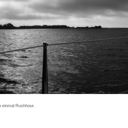
h einmal Rushhour.