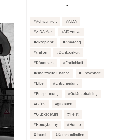
Achtsamkeit
AIDA
AIDA Mar
AIDAnova
Akzeptanz
Amarooq
chillen
Dankbarkeit
Dänemark
Ehrlichkeit
eine zweite Chance
Einfachheit
Elbe
Entscheidung
Entspannung
Geländetraining
Glück
glücklich
Glücksgefühl
Heist
Honeybunny
Hunde
Jaunti
Kommunikation