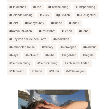
Einfachheit
Elbe
Entscheidung
Entspannung
Geländetraining
Glück
glücklich
Glücksgefühl
Heist
Honeybunny
Hunde
Jaunti
Kommunikation
Kreuzfahrt
Leben
Liebe
Luzy von der kleinen Farm
Meditation
Metropolen Reise
Military
Norwegen
Radtour
Raya
Rotwein
Ruhe
segelklar
segeln
Selbstachtung
Selbstfindung
sich selbst finden
Starkwind
Strand
Sturm
Wohnwagen