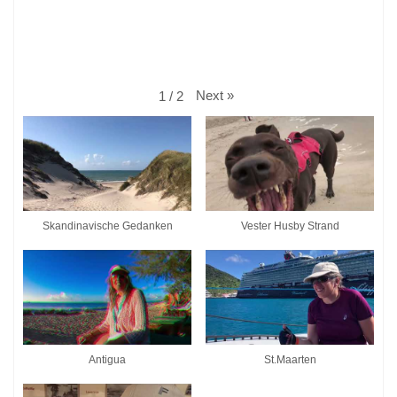
Next
»
1
/
2
Skandinavische Gedanken
Vester Husby Strand
Antigua
St.Maarten