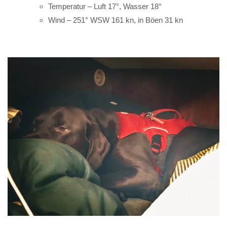
Temperatur – Luft 17°, Wasser 18°
Wind – 251° WSW 161 kn, in Böen 31 kn