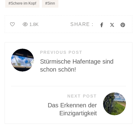
Schere im Kopf
Sinn
SHARE :
1.8K
Beitragsnavigation
PREVIOUS POST
Stürmische Hafentage sind
schon schön!
NEXT POST
Das Erkennen der
Einzigartigkeit