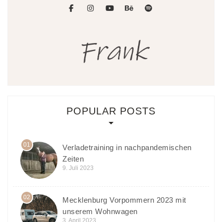
facebook
instagram
youtube
behance
spotify
POPULAR POSTS
01
Verladetraining in nachpandemischen
Zeiten
9. Juli 2023
02
Mecklenburg Vorpommern 2023 mit
unserem Wohnwagen
3. April 2023