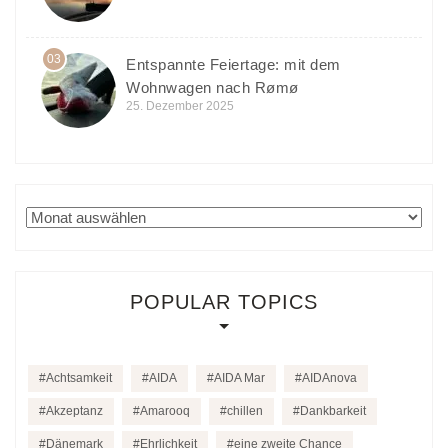
03
Entspannte Feiertage: mit dem
Wohnwagen nach Rømø
25. Dezember 2025
Archiv
POPULAR TOPICS
Achtsamkeit
AIDA
AIDA Mar
AIDAnova
Akzeptanz
Amarooq
chillen
Dankbarkeit
Dänemark
Ehrlichkeit
eine zweite Chance