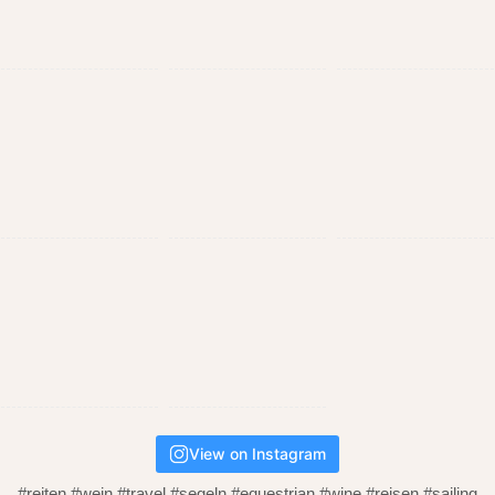
View on Instagram
#reiten #wein #travel #segeln #equestrian #wine #reisen #sailing