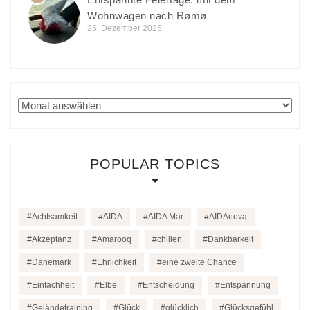
Wohnwagen nach Rømø
25. Dezember 2025
Archiv
POPULAR TOPICS
Achtsamkeit
AIDA
AIDA Mar
AIDAnova
Akzeptanz
Amarooq
chillen
Dankbarkeit
Dänemark
Ehrlichkeit
eine zweite Chance
Einfachheit
Elbe
Entscheidung
Entspannung
Geländetraining
Glück
glücklich
Glücksgefühl