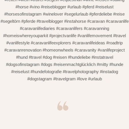
#horse #vino #reiseblogger #urlaub #pferd #reiselust
#horsesofinstagram #winelover #segelurlaub #pferdeliebe #reise
#segeltörn #pferde #travelblogger #instahorse #caravan #caravanlife
#caravanlifediaries #caravanlifers #caravanning
#homeiswhereyouparkit #projectvanlife #vanlifemovement #travel
#vanlifestyle #caravanlifeexplorers #caravanlifeideas #roadtrip
#caravanrenovation #homeonwheels #caravanity #vanlifeproject
#hund #travel #dog #reisen #hundeliebe #instatravel
#dogsofinstagram #dogs #reisenmachtglücklich #mitty #hunde
#reiselust #hundefotografie #travelphotography #instadog
#dogstagram #travelgram #love #urlaub