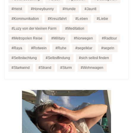
Heist
Honeybunny
Hunde
Jaunti
Kommunikation
Kreuzfahrt
Leben
Liebe
Luzy von der kleinen Farm
Meditation
Metropolen Reise
Military
Norwegen
Radtour
Raya
Rotwein
Ruhe
segelklar
segeln
Selbstachtung
Selbstfindung
sich selbst finden
Starkwind
Strand
Sturm
Wohnwagen