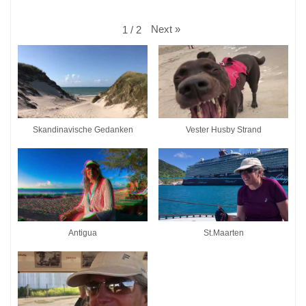
Next
»
1
/
2
Skandinavische Gedanken
Vester Husby Strand
Antigua
St.Maarten