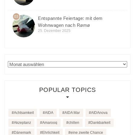
03
Entspannte Feiertage: mit dem
Wohnwagen nach Rømø
25. Dezember 2025
Archiv
POPULAR TOPICS
Achtsamkeit
AIDA
AIDA Mar
AIDAnova
Akzeptanz
Amarooq
chillen
Dankbarkeit
Dänemark
Ehrlichkeit
eine zweite Chance