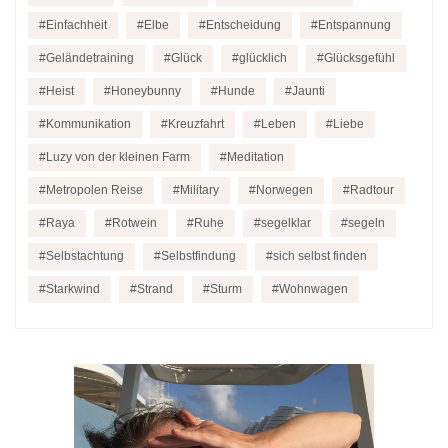
Einfachheit
Elbe
Entscheidung
Entspannung
Geländetraining
Glück
glücklich
Glücksgefühl
Heist
Honeybunny
Hunde
Jaunti
Kommunikation
Kreuzfahrt
Leben
Liebe
Luzy von der kleinen Farm
Meditation
Metropolen Reise
Military
Norwegen
Radtour
Raya
Rotwein
Ruhe
segelklar
segeln
Selbstachtung
Selbstfindung
sich selbst finden
Starkwind
Strand
Sturm
Wohnwagen