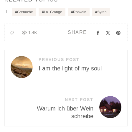
Grenache
La_Grange
Rotwein
Syrah
SHARE :
1.4K
Beitragsnavigation
PREVIOUS POST
I am the light of my soul
NEXT POST
Warum ich über Wein
schreibe