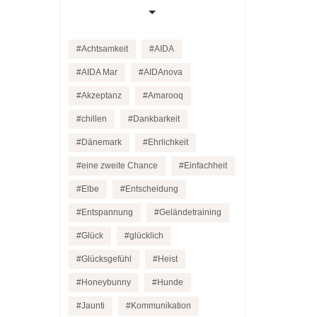
Achtsamkeit
AIDA
AIDA Mar
AIDAnova
Akzeptanz
Amarooq
chillen
Dankbarkeit
Dänemark
Ehrlichkeit
eine zweite Chance
Einfachheit
Elbe
Entscheidung
Entspannung
Geländetraining
Glück
glücklich
Glücksgefühl
Heist
Honeybunny
Hunde
Jaunti
Kommunikation