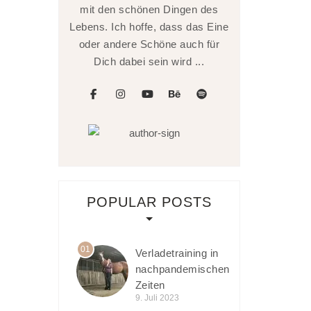
mit den schönen Dingen des
Lebens. Ich hoffe, dass das Eine
oder andere Schöne auch für
Dich dabei sein wird ...
facebook
instagram
youtube
behance
spotify
POPULAR POSTS
01
Verladetraining in
nachpandemischen
Zeiten
9. Juli 2023