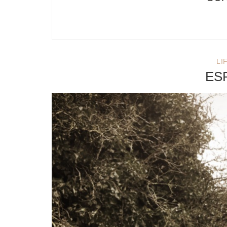
LI
ESP