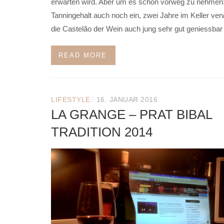
erwarten wird. Aber um es schon vorweg zu nehmen: es
Tanningehalt auch noch ein, zwei Jahre im Keller verw
die Castelão der Wein auch jung sehr gut geniessbar 
READ MORE
/
LIFESTYLE
16. JANUAR 2016
LA GRANGE – PRAT BIBAL
TRADITION 2014