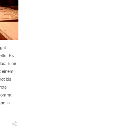
 gut
tts. Es
oc. Eine
t einem
ot bis
rote
 kommt
nn in