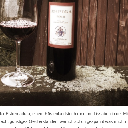
er Estremadura, einem Küstenlandstrich rund um Lissabon in der Mi
recht günstiges Geld erstanden, war ich schon gespannt was mich i