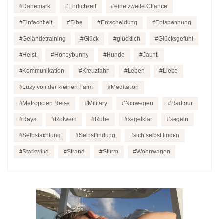
Dänemark
Ehrlichkeit
eine zweite Chance
Einfachheit
Elbe
Entscheidung
Entspannung
Geländetraining
Glück
glücklich
Glücksgefühl
Heist
Honeybunny
Hunde
Jaunti
Kommunikation
Kreuzfahrt
Leben
Liebe
Luzy von der kleinen Farm
Meditation
Metropolen Reise
Military
Norwegen
Radtour
Raya
Rotwein
Ruhe
segelklar
segeln
Selbstachtung
Selbstfindung
sich selbst finden
Starkwind
Strand
Sturm
Wohnwagen