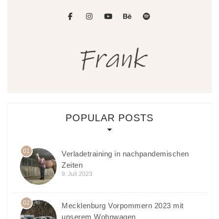
facebook
instagram
youtube
behance
spotify
POPULAR POSTS
01
Verladetraining in nachpandemischen
Zeiten
9. Juli 2023
02
Mecklenburg Vorpommern 2023 mit
unserem Wohnwagen