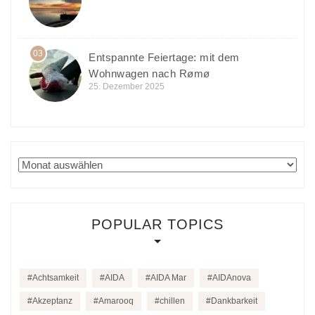
03
Entspannte Feiertage: mit dem
Wohnwagen nach Rømø
25. Dezember 2025
Archiv
POPULAR TOPICS
Achtsamkeit
AIDA
AIDA Mar
AIDAnova
Akzeptanz
Amarooq
chillen
Dankbarkeit