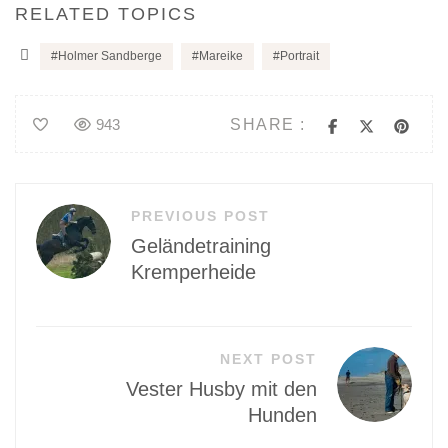
RELATED TOPICS
Holmer Sandberge
Mareike
Portrait
SHARE :
943
Beitragsnavigation
PREVIOUS POST
Geländetraining
Kremperheide
NEXT POST
Vester Husby mit den
Hunden