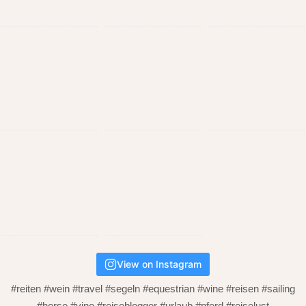
View on Instagram
#reiten #wein #travel #segeln #equestrian #wine #reisen #sailing
#horse #vino #reiseblogger #urlaub #pferd #reiselust