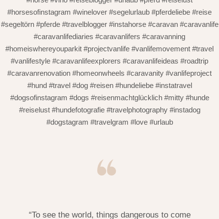
#horsesofinstagram #winelover #segelurlaub #pferdeliebe #reise
#segeltörn #pferde #travelblogger #instahorse #caravan #caravanlife
#caravanlifediaries #caravanlifers #caravanning
#homeiswhereyouparkit #projectvanlife #vanlifemovement #travel
#vanlifestyle #caravanlifeexplorers #caravanlifeideas #roadtrip
#caravanrenovation #homeonwheels #caravanity #vanlifeproject
#hund #travel #dog #reisen #hundeliebe #instatravel
#dogsofinstagram #dogs #reisenmachtglücklich #mitty #hunde
#reiselust #hundefotografie #travelphotography #instadog
#dogstagram #travelgram #love #urlaub
“To see the world, things dangerous to come