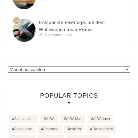
03
Entspannte Feiertage: mit dem
Wohnwagen nach Rømø
25. Dezember 2025
Archiv
POPULAR TOPICS
Achtsamkeit
AIDA
AIDA Mar
AIDAnova
Akzeptanz
Amarooq
chillen
Dankbarkeit