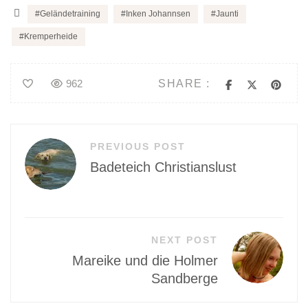
Geländetraining
Inken Johannsen
Jaunti
Kremperheide
SHARE :
962
Beitragsnavigation
PREVIOUS POST
Badeteich Christianslust
NEXT POST
Mareike und die Holmer
Sandberge