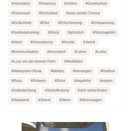
Akzeptanz
Amarooq
chillen
Dankbarkeit
Dänemark
Ehrlichkeit
eine zweite Chance
Einfachheit
Elbe
Entscheidung
Entspannung
Geländetraining
Glück
glücklich
Glücksgefühl
Heist
Honeybunny
Hunde
Jaunti
Kommunikation
Kreuzfahrt
Leben
Liebe
Luzy von der kleinen Farm
Meditation
Metropolen Reise
Military
Norwegen
Radtour
Raya
Rotwein
Ruhe
segelklar
segeln
Selbstachtung
Selbstfindung
sich selbst finden
Starkwind
Strand
Sturm
Wohnwagen