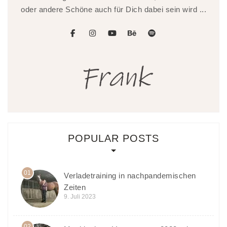
oder andere Schöne auch für Dich dabei sein wird ...
facebook
instagram
youtube
behance
spotify
POPULAR POSTS
01
Verladetraining in nachpandemischen
Zeiten
9. Juli 2023
02