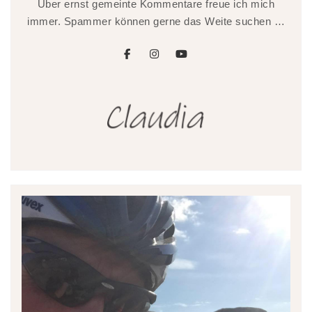
Über ernst gemeinte Kommentare freue ich mich
immer. Spammer können gerne das Weite suchen …
facebook
instagram
youtube