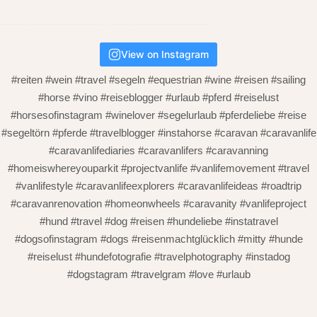
View on Instagram
#reiten #wein #travel #segeln #equestrian #wine #reisen #sailing
#horse #vino #reiseblogger #urlaub #pferd #reiselust
#horsesofinstagram #winelover #segelurlaub #pferdeliebe #reise
#segeltörn #pferde #travelblogger #instahorse #caravan #caravanlife
#caravanlifediaries #caravanlifers #caravanning
#homeiswhereyouparkit #projectvanlife #vanlifemovement #travel
#vanlifestyle #caravanlifeexplorers #caravanlifeideas #roadtrip
#caravanrenovation #homeonwheels #caravanity #vanlifeproject
#hund #travel #dog #reisen #hundeliebe #instatravel
#dogsofinstagram #dogs #reisenmachtglücklich #mitty #hunde
#reiselust #hundefotografie #travelphotography #instadog
#dogstagram #travelgram #love #urlaub