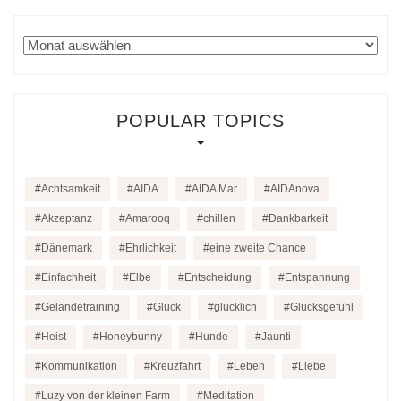
Archiv
POPULAR TOPICS
Achtsamkeit
AIDA
AIDA Mar
AIDAnova
Akzeptanz
Amarooq
chillen
Dankbarkeit
Dänemark
Ehrlichkeit
eine zweite Chance
Einfachheit
Elbe
Entscheidung
Entspannung
Geländetraining
Glück
glücklich
Glücksgefühl
Heist
Honeybunny
Hunde
Jaunti
Kommunikation
Kreuzfahrt
Leben
Liebe
Luzy von der kleinen Farm
Meditation