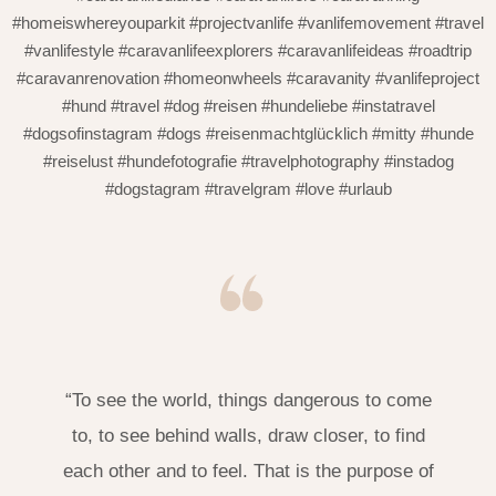
#homeiswhereyouparkit #projectvanlife #vanlifemovement #travel
#vanlifestyle #caravanlifeexplorers #caravanlifeideas #roadtrip
#caravanrenovation #homeonwheels #caravanity #vanlifeproject
#hund #travel #dog #reisen #hundeliebe #instatravel
#dogsofinstagram #dogs #reisenmachtglücklich #mitty #hunde
#reiselust #hundefotografie #travelphotography #instadog
#dogstagram #travelgram #love #urlaub
“To see the world, things dangerous to come
to, to see behind walls, draw closer, to find
each other and to feel. That is the purpose of