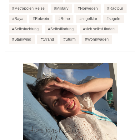
Metropolen Reise
Military
Norwegen
Radtour
Raya
Rotwein
Ruhe
segelklar
segeln
Selbstachtung
Selbstfindung
sich selbst finden
Starkwind
Strand
Sturm
Wohnwagen