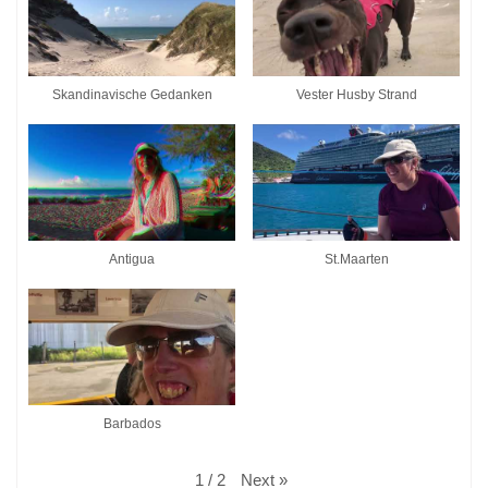
Skandinavische Gedanken
Vester Husby Strand
Antigua
St.Maarten
Barbados
Next
»
1
/
2