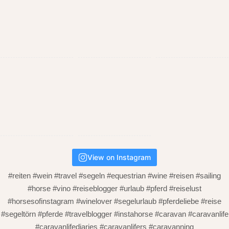
View on Instagram
#reiten #wein #travel #segeln #equestrian #wine #reisen #sailing
#horse #vino #reiseblogger #urlaub #pferd #reiselust
#horsesofinstagram #winelover #segelurlaub #pferdeliebe #reise
#segeltörn #pferde #travelblogger #instahorse #caravan #caravanlife
#caravanlifediaries #caravanlifers #caravanning