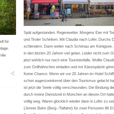
Spät aufgestanden. Regenwetter. Morgens Eier mit T
und Tiroler Schinken. Mit Claudia nach Lofer. Durchs D
dl für
schlendern. Dann weiter nach Schönau am Königsee. 
nlage.
in den letzten 20 Jahren viel getan. Leider nicht zum Gu
ilie
jetzt wirklich nur noch eine Touristenfalle. Wollte Claud
zum Grillhähnchen einladen und mir Käsespätzle gönn
Keine Chance. Wenn wir vor 20 Jahren im Hotel Schiff
schon augenzwinkernd über den Tourismus gelacht ha
ist jetzt die Seele völlig verschwunden. Die Bindung die
durch meine Dienstzeit in München an diesen Ort hatte,
völlig weg. Waren glücklich wieder dann in Lofer zu sei
(Jenner Bahn (Berg- /Talfahrt) für zwei Personen 86 E