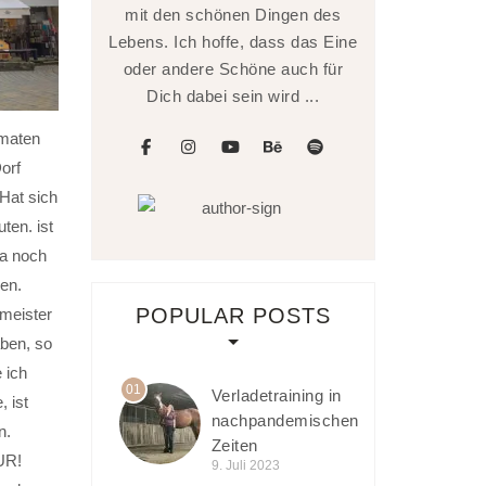
mit den schönen Dingen des
Lebens. Ich hoffe, dass das Eine
oder andere Schöne auch für
Dich dabei sein wird ...
omaten
facebook
instagram
youtube
behance
spotify
orf
Hat sich
ten. ist
ia noch
en.
POPULAR POSTS
meister
ben, so
 ich
01
Verladetraining in
 ist
nachpandemischen
n.
Zeiten
UR!
9. Juli 2023