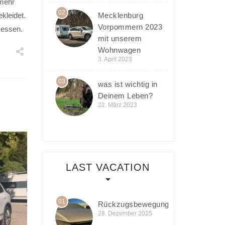
 mehr
02
kleidet.
Mecklenburg
Vorpommern 2023
sessen.
mit unserem
Wohnwagen
3. April 2023
03
was ist wichtig in
Deinem Leben?
22. März 2023
LAST VACATION
01
Rückzugsbewegung
28. Dezember 2025