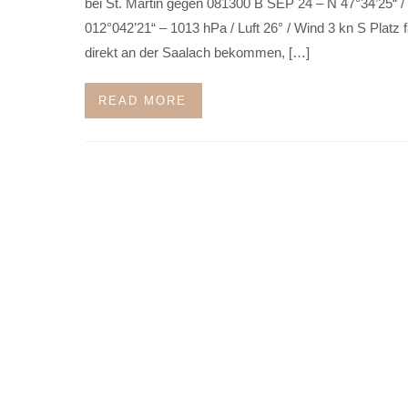
bei St. Martin gegen 081300 B SEP 24 – N 47°34’25“ /
012°042’21“ – 1013 hPa / Luft 26° / Wind 3 kn S Platz f
direkt an der Saalach bekommen, […]
READ MORE