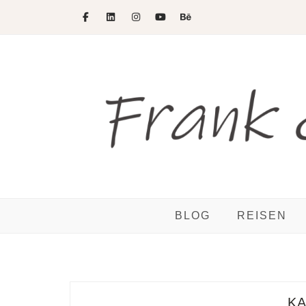
Skip
to
content
BLOG
REISEN
K