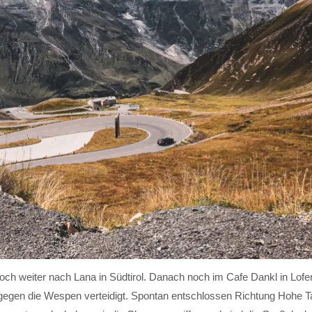
h weiter nach Lana in Südtirol. Danach noch im Cafe Dankl in Lofe
r gegen die Wespen verteidigt. Spontan entschlossen Richtung Hohe 