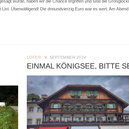
esagt wurde, haben wir die Chance ergriffen und sind die Großglock
 List. Überwältigend! Die dreiundvierzig Euro war es wert. Am Aben
.
/
LOFER
9. SEPTEMBER 2024
EINMAL KÖNIGSEE, BITTE 