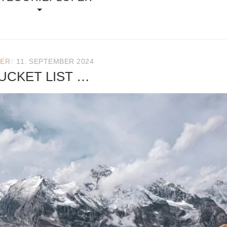
/
FER
11. SEPTEMBER 2024
UCKET LIST …