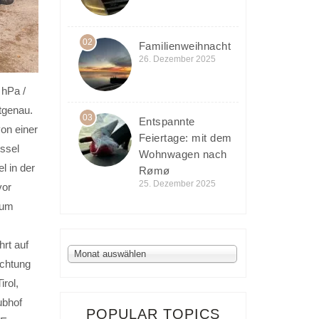
02
Familienweihnacht
26. Dezember 2025
 hPa /
tgenau.
03
Entspannte
on einer
Feiertage: mit dem
ssel
Wohnwagen nach
 in der
Rømø
25. Dezember 2025
vor
 um
rt auf
Archiv
Monat auswählen
ichtung
irol,
ubhof
POPULAR TOPICS