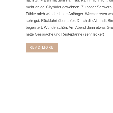
nach St. Martin mit dem Fahrrad. Kann mich nicht wir
mehr an dei Cityräder gewöhnen. Zu hoher Schwerpu
Fühlte mich wie der letzte Anfänger. Wassertreten w
sehr gut. Rückfahrt über Lofer. Durch die Altstadt. Bin
begeistert. Wunderschön. Am Abend dann etwas Grus
nette Gespräche und Restepfanne (sehr lecker)
READ MORE