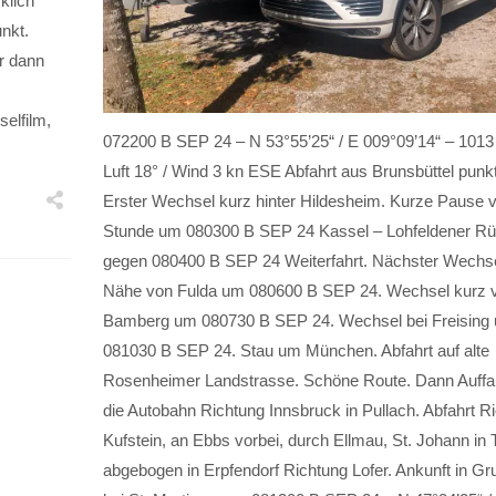
klich
nkt.
ar dann
elfilm,
072200 B SEP 24 – N 53°55’25“ / E 009°09’14“ – 1013
Luft 18° / Wind 3 kn ESE Abfahrt aus Brunsbüttel punk
Erster Wechsel kurz hinter Hildesheim. Kurze Pause v
Stunde um 080300 B SEP 24 Kassel – Lohfeldener Rü
gegen 080400 B SEP 24 Weiterfahrt. Nächster Wechsel
Nähe von Fulda um 080600 B SEP 24. Wechsel kurz 
Bamberg um 080730 B SEP 24. Wechsel bei Freising
081030 B SEP 24. Stau um München. Abfahrt auf alte
Rosenheimer Landstrasse. Schöne Route. Dann Auffah
die Autobahn Richtung Innsbruck in Pullach. Abfahrt R
Kufstein, an Ebbs vorbei, durch Ellmau, St. Johann in T
abgebogen in Erpfendorf Richtung Lofer. Ankunft in Gr