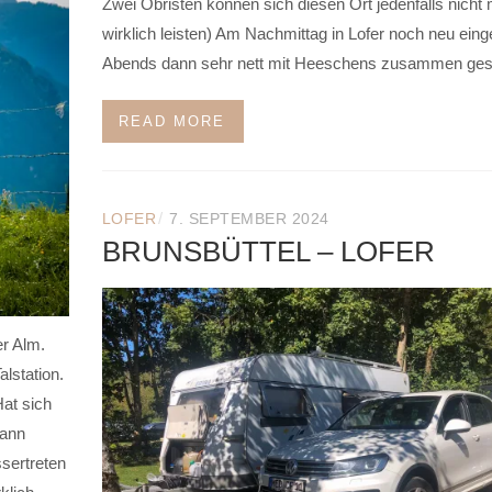
Zwei Obristen können sich diesen Ort jedenfalls nicht
wirklich leisten) Am Nachmittag in Lofer noch neu einge
Abends dann sehr nett mit Heeschens zusammen ge
READ MORE
/
LOFER
7. SEPTEMBER 2024
BRUNSBÜTTEL – LOFER
r Alm.
lstation.
Hat sich
Dann
sertreten