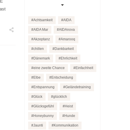
 E
ast
Achtsamkeit
AIDA
AIDA Mar
AIDAnova
Akzeptanz
Amarooq
chillen
Dankbarkeit
Dänemark
Ehrlichkeit
eine zweite Chance
Einfachheit
Elbe
Entscheidung
Entspannung
Geländetraining
Glück
glücklich
Glücksgefühl
Heist
Honeybunny
Hunde
Jaunti
Kommunikation