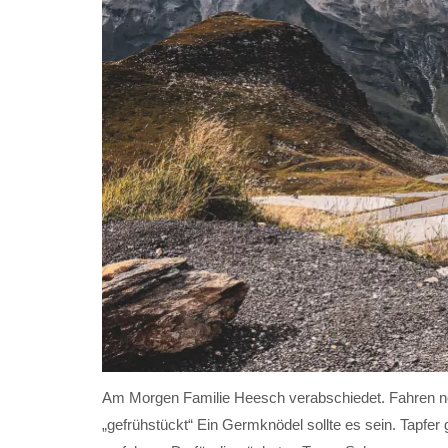
Am Morgen Familie Heesch verabschiedet. Fahren noc
„gefrühstückt“ Ein Germknödel sollte es sein. Tapfe