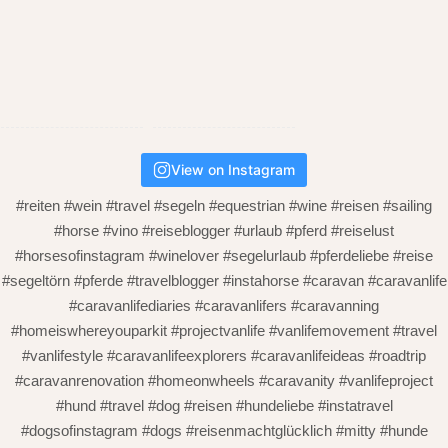
View on Instagram
#reiten #wein #travel #segeln #equestrian #wine #reisen #sailing
#horse #vino #reiseblogger #urlaub #pferd #reiselust
#horsesofinstagram #winelover #segelurlaub #pferdeliebe #reise
#segeltörn #pferde #travelblogger #instahorse #caravan #caravanlife
#caravanlifediaries #caravanlifers #caravanning
#homeiswhereyouparkit #projectvanlife #vanlifemovement #travel
#vanlifestyle #caravanlifeexplorers #caravanlifeideas #roadtrip
#caravanrenovation #homeonwheels #caravanity #vanlifeproject
#hund #travel #dog #reisen #hundeliebe #instatravel
#dogsofinstagram #dogs #reisenmachtglücklich #mitty #hunde