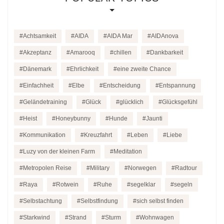
Achtsamkeit
AIDA
AIDA Mar
AIDAnova
Akzeptanz
Amarooq
chillen
Dankbarkeit
Dänemark
Ehrlichkeit
eine zweite Chance
Einfachheit
Elbe
Entscheidung
Entspannung
Geländetraining
Glück
glücklich
Glücksgefühl
Heist
Honeybunny
Hunde
Jaunti
Kommunikation
Kreuzfahrt
Leben
Liebe
Luzy von der kleinen Farm
Meditation
Metropolen Reise
Military
Norwegen
Radtour
Raya
Rotwein
Ruhe
segelklar
segeln
Selbstachtung
Selbstfindung
sich selbst finden
Starkwind
Strand
Sturm
Wohnwagen