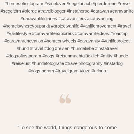
#horsesofinstagram #winelover #segelurlaub #pferdeliebe #reise
#segeltörn #pferde #travelblogger #instahorse #caravan #caravanlife
#caravanlifediaries #caravanlifers #caravanning
#homeiswhereyouparkit #projectvanlife #vanlifemovement #travel
#vanlifestyle #caravanlifeexplorers #caravanlifeideas #roadtrip
#caravanrenovation #homeonwheels #caravanity #vanlifeproject
#hund #travel #dog #reisen #hundeliebe #instatravel
#dogsofinstagram #dogs #reisenmachtglücklich #mitty #hunde
#reiselust #hundefotografie #travelphotography #instadog
#dogstagram #travelgram #love #urlaub
“To see the world, things dangerous to come