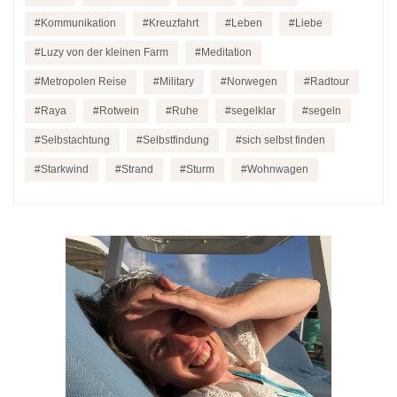
Kommunikation
Kreuzfahrt
Leben
Liebe
Luzy von der kleinen Farm
Meditation
Metropolen Reise
Military
Norwegen
Radtour
Raya
Rotwein
Ruhe
segelklar
segeln
Selbstachtung
Selbstfindung
sich selbst finden
Starkwind
Strand
Sturm
Wohnwagen