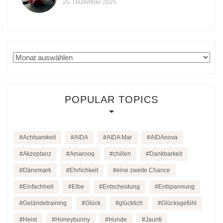
25. Dezember 2025
Archiv
POPULAR TOPICS
Achtsamkeit
AIDA
AIDA Mar
AIDAnova
Akzeptanz
Amarooq
chillen
Dankbarkeit
Dänemark
Ehrlichkeit
eine zweite Chance
Einfachheit
Elbe
Entscheidung
Entspannung
Geländetraining
Glück
glücklich
Glücksgefühl
Heist
Honeybunny
Hunde
Jaunti