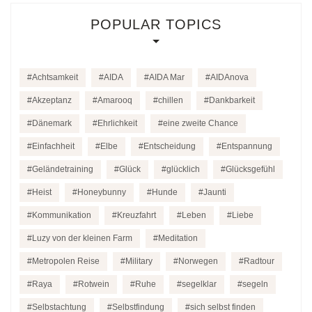
POPULAR TOPICS
Achtsamkeit
AIDA
AIDA Mar
AIDAnova
Akzeptanz
Amarooq
chillen
Dankbarkeit
Dänemark
Ehrlichkeit
eine zweite Chance
Einfachheit
Elbe
Entscheidung
Entspannung
Geländetraining
Glück
glücklich
Glücksgefühl
Heist
Honeybunny
Hunde
Jaunti
Kommunikation
Kreuzfahrt
Leben
Liebe
Luzy von der kleinen Farm
Meditation
Metropolen Reise
Military
Norwegen
Radtour
Raya
Rotwein
Ruhe
segelklar
segeln
Selbstachtung
Selbstfindung
sich selbst finden