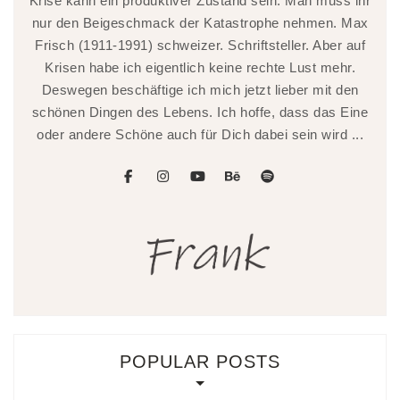
Krise kann ein produktiver Zustand sein. Man muss ihr
nur den Beigeschmack der Katastrophe nehmen. Max
Frisch (1911-1991) schweizer. Schriftsteller. Aber auf
Krisen habe ich eigentlich keine rechte Lust mehr.
Deswegen beschäftige ich mich jetzt lieber mit den
schönen Dingen des Lebens. Ich hoffe, dass das Eine
oder andere Schöne auch für Dich dabei sein wird ...
facebook
instagram
youtube
behance
spotify
POPULAR POSTS