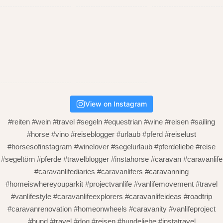
View on Instagram
#reiten #wein #travel #segeln #equestrian #wine #reisen #sailing
#horse #vino #reiseblogger #urlaub #pferd #reiselust
#horsesofinstagram #winelover #segelurlaub #pferdeliebe #reise
#segeltörn #pferde #travelblogger #instahorse #caravan #caravanlife
#caravanlifediaries #caravanlifers #caravanning
#homeiswhereyouparkit #projectvanlife #vanlifemovement #travel
#vanlifestyle #caravanlifeexplorers #caravanlifeideas #roadtrip
#caravanrenovation #homeonwheels #caravanity #vanlifeproject
#hund #travel #dog #reisen #hundeliebe #instatravel