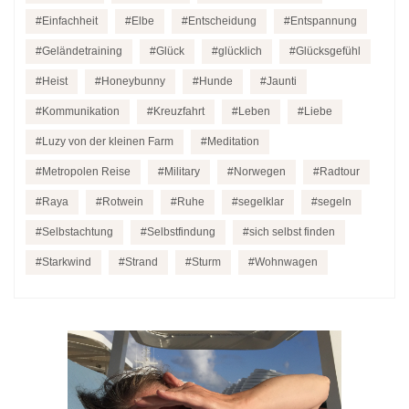
Einfachheit
Elbe
Entscheidung
Entspannung
Geländetraining
Glück
glücklich
Glücksgefühl
Heist
Honeybunny
Hunde
Jaunti
Kommunikation
Kreuzfahrt
Leben
Liebe
Luzy von der kleinen Farm
Meditation
Metropolen Reise
Military
Norwegen
Radtour
Raya
Rotwein
Ruhe
segelklar
segeln
Selbstachtung
Selbstfindung
sich selbst finden
Starkwind
Strand
Sturm
Wohnwagen