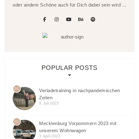
oder andere Schöne auch für Dich dabei sein wird ...
facebook
instagram
youtube
behance
spotify
POPULAR POSTS
01
Verladetraining in nachpandemischen
Zeiten
9. Juli 2023
02
Mecklenburg Vorpommern 2023 mit
unserem Wohnwagen
3. April 2023