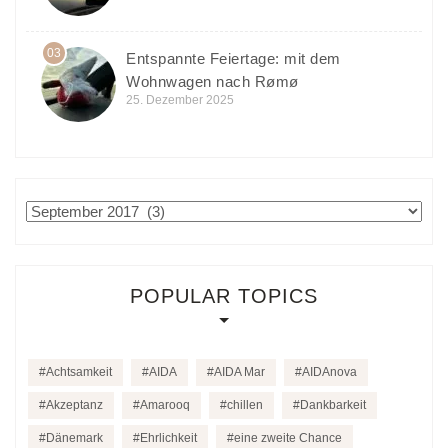
03
Entspannte Feiertage: mit dem
Wohnwagen nach Rømø
25. Dezember 2025
Archiv
POPULAR TOPICS
Achtsamkeit
AIDA
AIDA Mar
AIDAnova
Akzeptanz
Amarooq
chillen
Dankbarkeit
Dänemark
Ehrlichkeit
eine zweite Chance