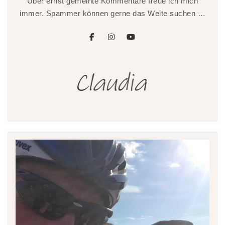
Über ernst gemeinte Kommentare freue ich mich
immer. Spammer können gerne das Weite suchen …
facebook
instagram
youtube