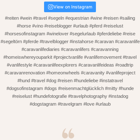
View on Instagram
#reiten #wein #travel #segeln #equestrian #wine #reisen #sailing
#horse #vino #reiseblogger #urlaub #pferd #reiselust
#horsesofinstagram #winelover #segelurlaub #pferdeliebe #reise
#segeltörn #pferde #travelblogger #instahorse #caravan #caravanlife
#caravanlifediaries #caravanlifers #caravanning
#homeiswhereyouparkit #projectvanlife #vanlifemovement #travel
#vanlifestyle #caravanlifeexplorers #caravanlifeideas #roadtrip
#caravanrenovation #homeonwheels #caravanity #vanlifeproject
#hund #travel #dog #reisen #hundeliebe #instatravel
#dogsofinstagram #dogs #reisenmachtglücklich #mitty #hunde
#reiselust #hundefotografie #travelphotography #instadog
#dogstagram #travelgram #love #urlaub