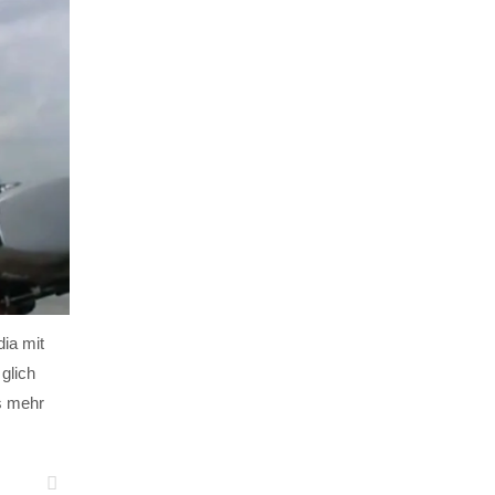
dia mit
glich
ns mehr