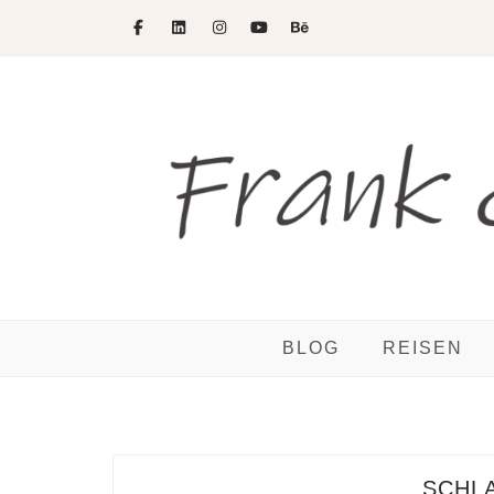
Skip
to
content
BLOG
REISEN
SCHL