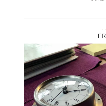
LI
FR