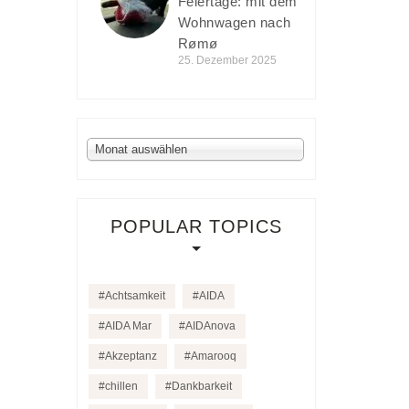
Feiertage: mit dem
Wohnwagen nach
Rømø
25. Dezember 2025
Archiv
Monat auswählen
POPULAR TOPICS
Achtsamkeit
AIDA
AIDA Mar
AIDAnova
Akzeptanz
Amarooq
chillen
Dankbarkeit