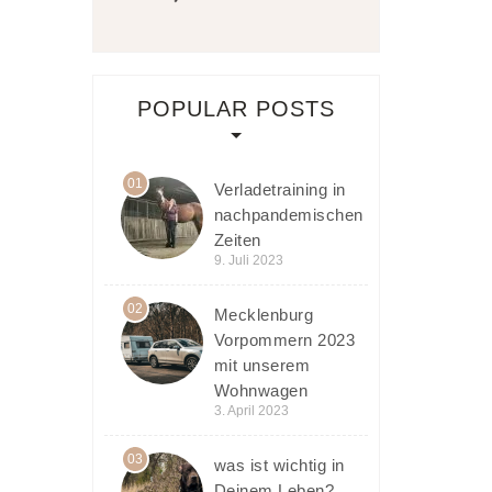
POPULAR POSTS
01
Verladetraining in
nachpandemischen
Zeiten
9. Juli 2023
02
Mecklenburg
Vorpommern 2023
mit unserem
Wohnwagen
3. April 2023
03
was ist wichtig in
Deinem Leben?