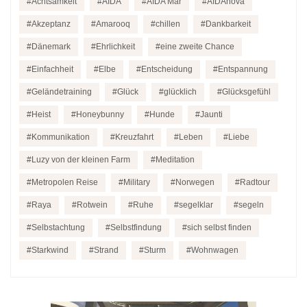
Achtsamkeit
AIDA
AIDA Mar
AIDAnova
Akzeptanz
Amarooq
chillen
Dankbarkeit
Dänemark
Ehrlichkeit
eine zweite Chance
Einfachheit
Elbe
Entscheidung
Entspannung
Geländetraining
Glück
glücklich
Glücksgefühl
Heist
Honeybunny
Hunde
Jaunti
Kommunikation
Kreuzfahrt
Leben
Liebe
Luzy von der kleinen Farm
Meditation
Metropolen Reise
Military
Norwegen
Radtour
Raya
Rotwein
Ruhe
segelklar
segeln
Selbstachtung
Selbstfindung
sich selbst finden
Starkwind
Strand
Sturm
Wohnwagen