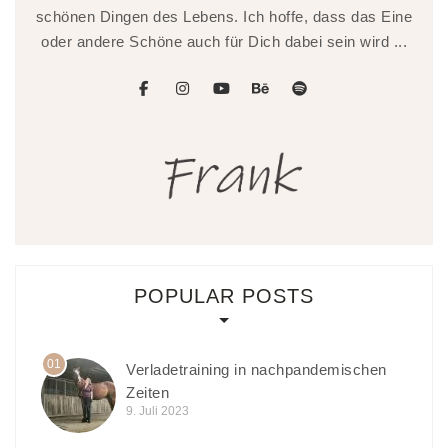
schönen Dingen des Lebens. Ich hoffe, dass das Eine
oder andere Schöne auch für Dich dabei sein wird ...
facebook
instagram
youtube
behance
spotify
POPULAR POSTS
01
Verladetraining in nachpandemischen
Zeiten
9. Juli 2023