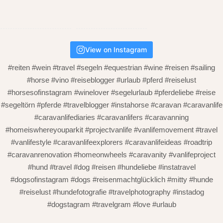
View on Instagram
#reiten #wein #travel #segeln #equestrian #wine #reisen #sailing
#horse #vino #reiseblogger #urlaub #pferd #reiselust
#horsesofinstagram #winelover #segelurlaub #pferdeliebe #reise
#segeltörn #pferde #travelblogger #instahorse #caravan #caravanlife
#caravanlifediaries #caravanlifers #caravanning
#homeiswhereyouparkit #projectvanlife #vanlifemovement #travel
#vanlifestyle #caravanlifeexplorers #caravanlifeideas #roadtrip
#caravanrenovation #homeonwheels #caravanity #vanlifeproject
#hund #travel #dog #reisen #hundeliebe #instatravel
#dogsofinstagram #dogs #reisenmachtglücklich #mitty #hunde
#reiselust #hundefotografie #travelphotography #instadog
#dogstagram #travelgram #love #urlaub