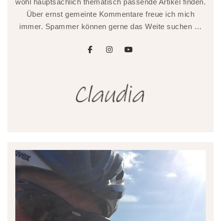
wohl hauptsächlich thematisch passende Artikel finden.
Über ernst gemeinte Kommentare freue ich mich
immer. Spammer können gerne das Weite suchen …
facebook
instagram
youtube