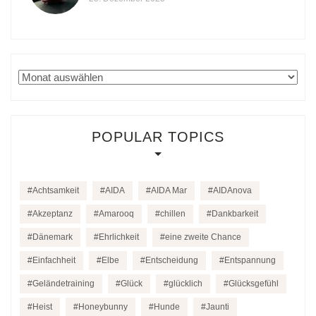
Archiv
POPULAR TOPICS
Achtsamkeit
AIDA
AIDA Mar
AIDAnova
Akzeptanz
Amarooq
chillen
Dankbarkeit
Dänemark
Ehrlichkeit
eine zweite Chance
Einfachheit
Elbe
Entscheidung
Entspannung
Geländetraining
Glück
glücklich
Glücksgefühl
Heist
Honeybunny
Hunde
Jaunti