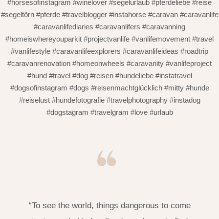
#horsesofinstagram #winelover #segelurlaub #pferdeliebe #reise
#segeltörn #pferde #travelblogger #instahorse #caravan #caravanlife
#caravanlifediaries #caravanlifers #caravanning
#homeiswhereyouparkit #projectvanlife #vanlifemovement #travel
#vanlifestyle #caravanlifeexplorers #caravanlifeideas #roadtrip
#caravanrenovation #homeonwheels #caravanity #vanlifeproject
#hund #travel #dog #reisen #hundeliebe #instatravel
#dogsofinstagram #dogs #reisenmachtglücklich #mitty #hunde
#reiselust #hundefotografie #travelphotography #instadog
#dogstagram #travelgram #love #urlaub
“To see the world, things dangerous to come