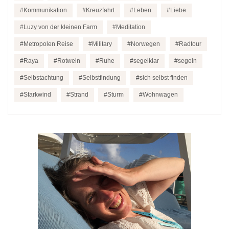
Kommunikation
Kreuzfahrt
Leben
Liebe
Luzy von der kleinen Farm
Meditation
Metropolen Reise
Military
Norwegen
Radtour
Raya
Rotwein
Ruhe
segelklar
segeln
Selbstachtung
Selbstfindung
sich selbst finden
Starkwind
Strand
Sturm
Wohnwagen