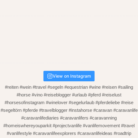
View on Instagram
#reiten #wein #travel #segeln #equestrian #wine #reisen #sailing
#horse #vino #reiseblogger #urlaub #pferd #reiselust
#horsesofinstagram #winelover #segelurlaub #pferdeliebe #reise
#segeltörn #pferde #travelblogger #instahorse #caravan #caravanlife
#caravanlifediaries #caravanlifers #caravanning
#homeiswhereyouparkit #projectvanlife #vanlifemovement #travel
#vanlifestyle #caravanlifeexplorers #caravanlifeideas #roadtrip