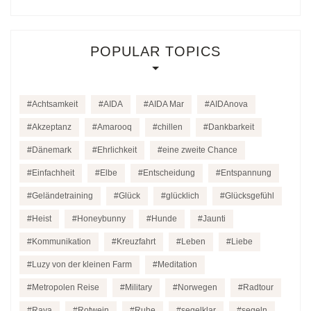
POPULAR TOPICS
Achtsamkeit
AIDA
AIDA Mar
AIDAnova
Akzeptanz
Amarooq
chillen
Dankbarkeit
Dänemark
Ehrlichkeit
eine zweite Chance
Einfachheit
Elbe
Entscheidung
Entspannung
Geländetraining
Glück
glücklich
Glücksgefühl
Heist
Honeybunny
Hunde
Jaunti
Kommunikation
Kreuzfahrt
Leben
Liebe
Luzy von der kleinen Farm
Meditation
Metropolen Reise
Military
Norwegen
Radtour
Raya
Rotwein
Ruhe
segelklar
segeln