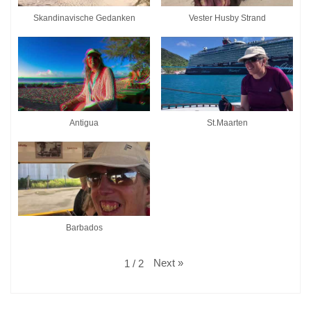
Skandinavische Gedanken
Vester Husby Strand
Antigua
St.Maarten
Barbados
Next
»
1
/
2