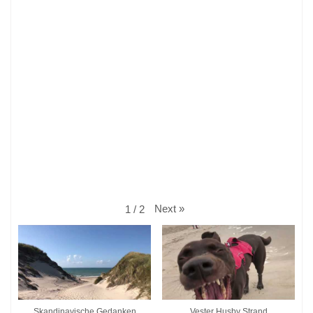
Next
»
1
/
2
Skandinavische Gedanken
Vester Husby Strand