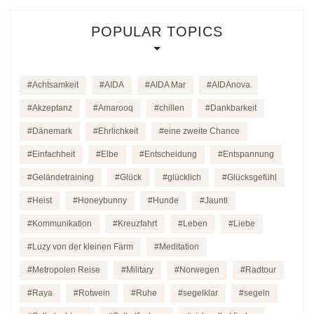
POPULAR TOPICS
Achtsamkeit
AIDA
AIDA Mar
AIDAnova
Akzeptanz
Amarooq
chillen
Dankbarkeit
Dänemark
Ehrlichkeit
eine zweite Chance
Einfachheit
Elbe
Entscheidung
Entspannung
Geländetraining
Glück
glücklich
Glücksgefühl
Heist
Honeybunny
Hunde
Jaunti
Kommunikation
Kreuzfahrt
Leben
Liebe
Luzy von der kleinen Farm
Meditation
Metropolen Reise
Military
Norwegen
Radtour
Raya
Rotwein
Ruhe
segelklar
segeln