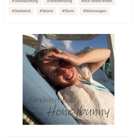
Selbstachtung
Selbstfindung
sich selbst finden
Starkwind
Strand
Sturm
Wohnwagen