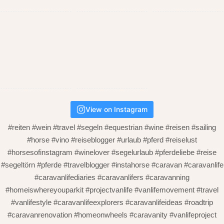
View on Instagram
#reiten #wein #travel #segeln #equestrian #wine #reisen #sailing
#horse #vino #reiseblogger #urlaub #pferd #reiselust
#horsesofinstagram #winelover #segelurlaub #pferdeliebe #reise
#segeltörn #pferde #travelblogger #instahorse #caravan #caravanlife
#caravanlifediaries #caravanlifers #caravanning
#homeiswhereyouparkit #projectvanlife #vanlifemovement #travel
#vanlifestyle #caravanlifeexplorers #caravanlifeideas #roadtrip
#caravanrenovation #homeonwheels #caravanity #vanlifeproject