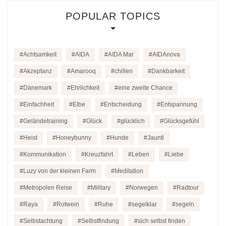
POPULAR TOPICS
Achtsamkeit
AIDA
AIDA Mar
AIDAnova
Akzeptanz
Amarooq
chillen
Dankbarkeit
Dänemark
Ehrlichkeit
eine zweite Chance
Einfachheit
Elbe
Entscheidung
Entspannung
Geländetraining
Glück
glücklich
Glücksgefühl
Heist
Honeybunny
Hunde
Jaunti
Kommunikation
Kreuzfahrt
Leben
Liebe
Luzy von der kleinen Farm
Meditation
Metropolen Reise
Military
Norwegen
Radtour
Raya
Rotwein
Ruhe
segelklar
segeln
Selbstachtung
Selbstfindung
sich selbst finden