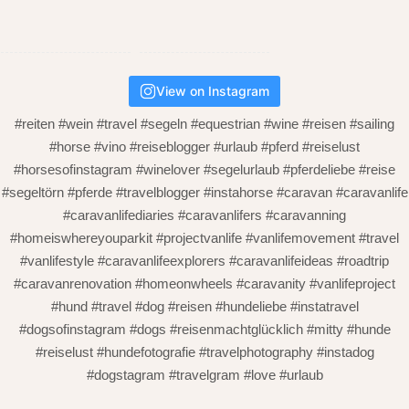
View on Instagram
#reiten #wein #travel #segeln #equestrian #wine #reisen #sailing
#horse #vino #reiseblogger #urlaub #pferd #reiselust
#horsesofinstagram #winelover #segelurlaub #pferdeliebe #reise
#segeltörn #pferde #travelblogger #instahorse #caravan #caravanlife
#caravanlifediaries #caravanlifers #caravanning
#homeiswhereyouparkit #projectvanlife #vanlifemovement #travel
#vanlifestyle #caravanlifeexplorers #caravanlifeideas #roadtrip
#caravanrenovation #homeonwheels #caravanity #vanlifeproject
#hund #travel #dog #reisen #hundeliebe #instatravel
#dogsofinstagram #dogs #reisenmachtglücklich #mitty #hunde
#reiselust #hundefotografie #travelphotography #instadog
#dogstagram #travelgram #love #urlaub