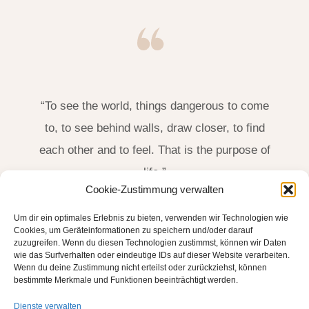
“To see the world, things dangerous to come
to, to see behind walls, draw closer, to find
each other and to feel. That is the purpose of
life.”
Cookie-Zustimmung verwalten
James Thurber, US-Amerikanischer Schriftsteller
Um dir ein optimales Erlebnis zu bieten, verwenden wir Technologien wie
(1894-1961)
Cookies, um Geräteinformationen zu speichern und/oder darauf
zuzugreifen. Wenn du diesen Technologien zustimmst, können wir Daten
wie das Surfverhalten oder eindeutige IDs auf dieser Website verarbeiten.
Wenn du deine Zustimmung nicht erteilst oder zurückziehst, können
bestimmte Merkmale und Funktionen beeinträchtigt werden.
Dienste verwalten