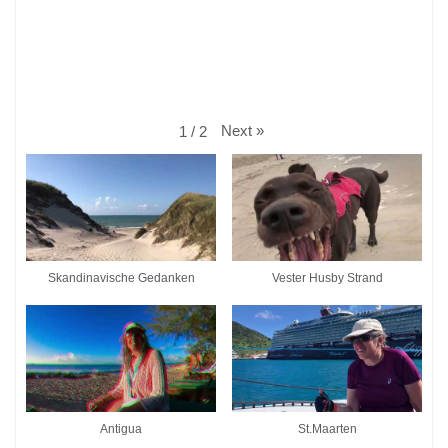
Next
»
1
/
2
Skandinavische Gedanken
Vester Husby Strand
Antigua
St.Maarten