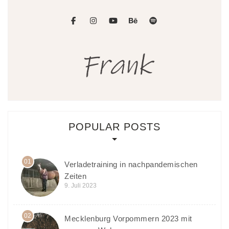
facebook
instagram
youtube
behance
spotify
POPULAR POSTS
01
Verladetraining in nachpandemischen
Zeiten
9. Juli 2023
02
Mecklenburg Vorpommern 2023 mit