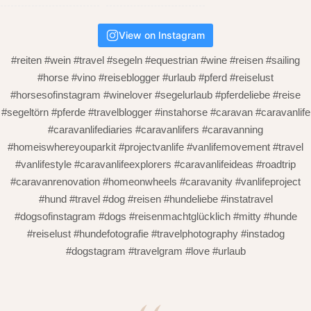
View on Instagram
#reiten #wein #travel #segeln #equestrian #wine #reisen #sailing
#horse #vino #reiseblogger #urlaub #pferd #reiselust
#horsesofinstagram #winelover #segelurlaub #pferdeliebe #reise
#segeltörn #pferde #travelblogger #instahorse #caravan #caravanlife
#caravanlifediaries #caravanlifers #caravanning
#homeiswhereyouparkit #projectvanlife #vanlifemovement #travel
#vanlifestyle #caravanlifeexplorers #caravanlifeideas #roadtrip
#caravanrenovation #homeonwheels #caravanity #vanlifeproject
#hund #travel #dog #reisen #hundeliebe #instatravel
#dogsofinstagram #dogs #reisenmachtglücklich #mitty #hunde
#reiselust #hundefotografie #travelphotography #instadog
#dogstagram #travelgram #love #urlaub