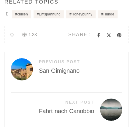
RELATED TOPICS
chillen
Entspannung
Honeybunny
Hunde
SHARE :
1.3K
Beitragsnavigation
PREVIOUS POST
San Gimignano
NEXT POST
Fahrt nach Canobbio