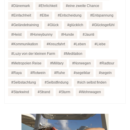
Dänemark
Ehrlichkeit
eine zweite Chance
Einfachheit
Elbe
Entscheidung
Entspannung
Geländetraining
Glück
glücklich
Glücksgefühl
Heist
Honeybunny
Hunde
Jaunti
Kommunikation
Kreuzfahrt
Leben
Liebe
Luzy von der kleinen Farm
Meditation
Metropolen Reise
Military
Norwegen
Radtour
Raya
Rotwein
Ruhe
segelklar
segeln
Selbstachtung
Selbstfindung
sich selbst finden
Starkwind
Strand
Sturm
Wohnwagen