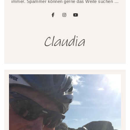
immer. Spammer können gerne das Weite suchen …
facebook
instagram
youtube