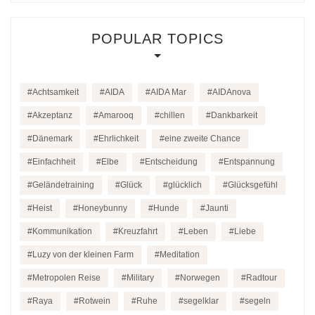
POPULAR TOPICS
Achtsamkeit
AIDA
AIDA Mar
AIDAnova
Akzeptanz
Amarooq
chillen
Dankbarkeit
Dänemark
Ehrlichkeit
eine zweite Chance
Einfachheit
Elbe
Entscheidung
Entspannung
Geländetraining
Glück
glücklich
Glücksgefühl
Heist
Honeybunny
Hunde
Jaunti
Kommunikation
Kreuzfahrt
Leben
Liebe
Luzy von der kleinen Farm
Meditation
Metropolen Reise
Military
Norwegen
Radtour
Raya
Rotwein
Ruhe
segelklar
segeln