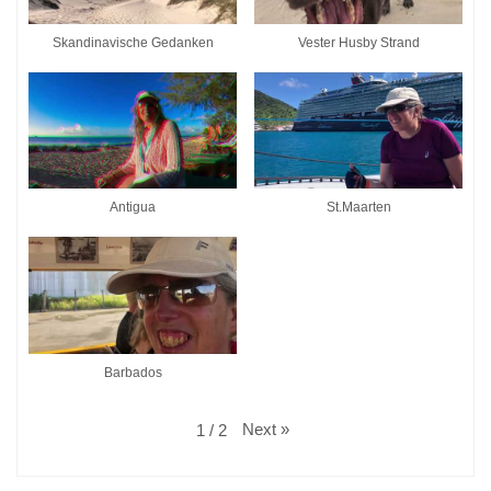
Skandinavische Gedanken
Vester Husby Strand
Antigua
St.Maarten
Barbados
Next
»
1
/
2