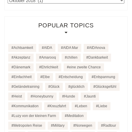
Archiv
POPULAR TOPICS
Achtsamkeit
AIDA
AIDA Mar
AIDAnova
Akzeptanz
Amarooq
chillen
Dankbarkeit
Dänemark
Ehrlichkeit
eine zweite Chance
Einfachheit
Elbe
Entscheidung
Entspannung
Geländetraining
Glück
glücklich
Glücksgefühl
Heist
Honeybunny
Hunde
Jaunti
Kommunikation
Kreuzfahrt
Leben
Liebe
Luzy von der kleinen Farm
Meditation
Metropolen Reise
Military
Norwegen
Radtour