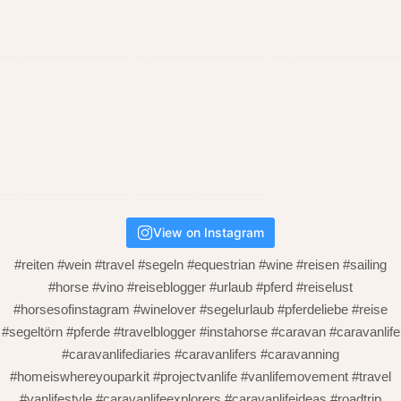
View on Instagram
#reiten #wein #travel #segeln #equestrian #wine #reisen #sailing
#horse #vino #reiseblogger #urlaub #pferd #reiselust
#horsesofinstagram #winelover #segelurlaub #pferdeliebe #reise
#segeltörn #pferde #travelblogger #instahorse #caravan #caravanlife
#caravanlifediaries #caravanlifers #caravanning
#homeiswhereyouparkit #projectvanlife #vanlifemovement #travel
#vanlifestyle #caravanlifeexplorers #caravanlifeideas #roadtrip