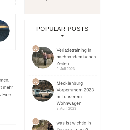
POPULAR POSTS
01
Verladetraining in
nachpandemischen
Zeiten
9. Juli 2023
hmen.
02
Mecklenburg
st mehr.
Vorpommern 2023
s Eine
mit unserem
Wohnwagen
3. April 2023
03
was ist wichtig in
Deinem Leben?