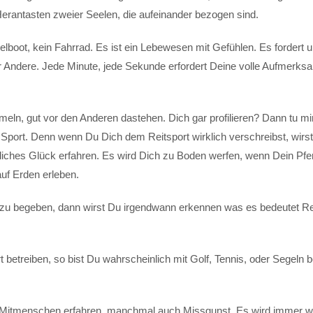
 Herantasten zweier Seelen, die aufeinander bezogen sind.
gelboot, kein Fahrrad. Es ist ein Lebewesen mit Gefühlen. Es fordert 
r Andere. Jede Minute, jede Sekunde erfordert Deine volle Aufmerksa
eln, gut vor den Anderen dastehen. Dich gar profilieren? Dann tu mir
Sport. Denn wenn Du Dich dem Reitsport wirklich verschreibst, wirs
dliches Glück erfahren. Es wird Dich zu Boden werfen, wenn Dein Pfe
uf Erden erleben.
e zu begeben, dann wirst Du irgendwann erkennen was es bedeutet Re
rt betreiben, so bist Du wahrscheinlich mit Golf, Tennis, oder Segeln 
n Mitmenschen erfahren, manchmal auch Missgunst. Es wird immer w