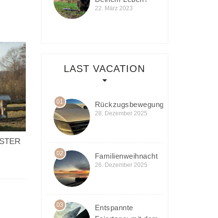
22. März 2023
LAST VACATION
01
Rückzugsbewegung
28. Dezember 2025
TER I
02
Familienweihnacht
26. Dezember 2025
03
Entspannte