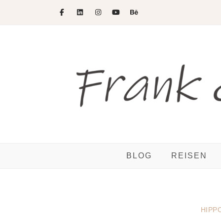
Skip
to
content
BLOG
REISEN
HIPP