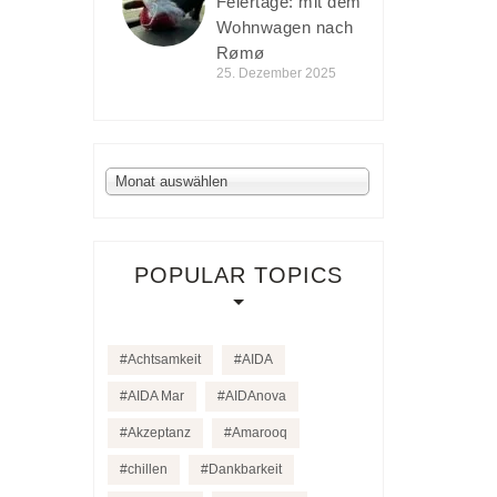
Feiertage: mit dem
Wohnwagen nach
Rømø
25. Dezember 2025
Archiv
Monat auswählen
POPULAR TOPICS
Achtsamkeit
AIDA
AIDA Mar
AIDAnova
Akzeptanz
Amarooq
chillen
Dankbarkeit