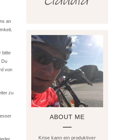
uns an
mkeit.
 bitte
t Du
rd von
iter zu
besser
ABOUT ME
Krise kann ein produktiver
ieder