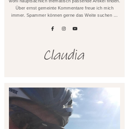
wohl hauptsächlich thematisch passende Artikel finden.
Über ernst gemeinte Kommentare freue ich mich
immer. Spammer können gerne das Weite suchen …
facebook
instagram
youtube