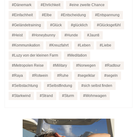
Dänemark
Ehrlichkeit
eine zweite Chance
Einfachheit
Elbe
Entscheidung
Entspannung
Geländetraining
Glück
glücklich
Glücksgefühl
Heist
Honeybunny
Hunde
Jaunti
Kommunikation
Kreuzfahrt
Leben
Liebe
Luzy von der kleinen Farm
Meditation
Metropolen Reise
Military
Norwegen
Radtour
Raya
Rotwein
Ruhe
segelklar
segeln
Selbstachtung
Selbstfindung
sich selbst finden
Starkwind
Strand
Sturm
Wohnwagen