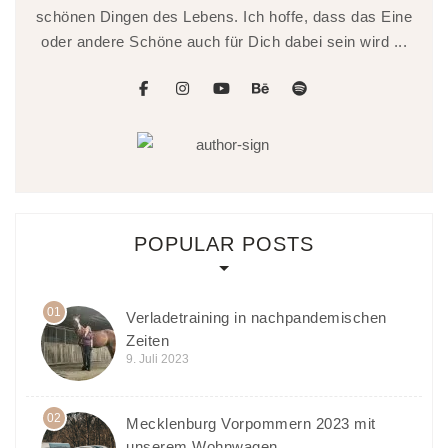
schönen Dingen des Lebens. Ich hoffe, dass das Eine
oder andere Schöne auch für Dich dabei sein wird ...
facebook
instagram
youtube
behance
spotify
POPULAR POSTS
01
Verladetraining in nachpandemischen
Zeiten
9. Juli 2023
02
Mecklenburg Vorpommern 2023 mit
unserem Wohnwagen