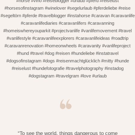
#horse #vino #reiseblogger #urlaub #pferd #reiselust
#horsesofinstagram #winelover #segelurlaub #pferdeliebe #reise
#segeltörn #pferde #travelblogger #instahorse #caravan #caravanlife
#caravanlifediaries #caravanlifers #caravanning
#homeiswhereyouparkit #projectvanlife #vanlifemovement #travel
#vanlifestyle #caravanlifeexplorers #caravanlifeideas #roadtrip
#caravanrenovation #homeonwheels #caravanity #vanlifeproject
#hund #travel #dog #reisen #hundeliebe #instatravel
#dogsofinstagram #dogs #reisenmachtglücklich #mitty #hunde
#reiselust #hundefotografie #travelphotography #instadog
#dogstagram #travelgram #love #urlaub
“To see the world, things dangerous to come