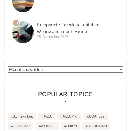
03
Entspannte Feiertage: mit dem
Wohnwagen nach Rømø
25. Dezember 2025
Archiv
POPULAR TOPICS
Achtsamkeit
AIDA
AIDA Mar
AIDAnova
Akzeptanz
Amarooq
chillen
Dankbarkeit