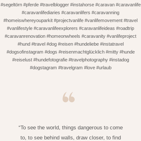
#segeltörn #pferde #travelblogger #instahorse #caravan #caravanlife
#caravanlifediaries #caravanlifers #caravanning
#homeiswhereyouparkit #projectvanlife #vanlifemovement #travel
#vanlifestyle #caravanlifeexplorers #caravanlifeideas #roadtrip
#caravanrenovation #homeonwheels #caravanity #vanlifeproject
#hund #travel #dog #reisen #hundeliebe #instatravel
#dogsofinstagram #dogs #reisenmachtglücklich #mitty #hunde
#reiselust #hundefotografie #travelphotography #instadog
#dogstagram #travelgram #love #urlaub
“To see the world, things dangerous to come
to, to see behind walls, draw closer, to find