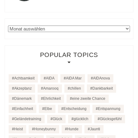
Archiv
POPULAR TOPICS
Achtsamkeit
AIDA
AIDA Mar
AIDAnova
Akzeptanz
Amarooq
chillen
Dankbarkeit
Dänemark
Ehrlichkeit
eine zweite Chance
Einfachheit
Elbe
Entscheidung
Entspannung
Geländetraining
Glück
glücklich
Glücksgefühl
Heist
Honeybunny
Hunde
Jaunti