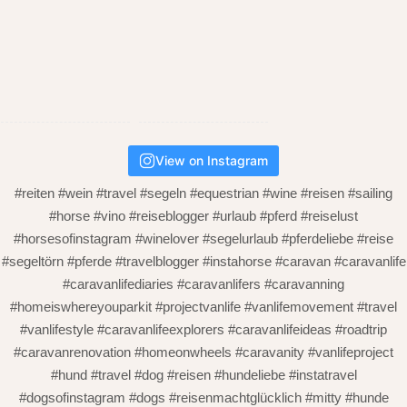
View on Instagram
#reiten #wein #travel #segeln #equestrian #wine #reisen #sailing
#horse #vino #reiseblogger #urlaub #pferd #reiselust
#horsesofinstagram #winelover #segelurlaub #pferdeliebe #reise
#segeltörn #pferde #travelblogger #instahorse #caravan #caravanlife
#caravanlifediaries #caravanlifers #caravanning
#homeiswhereyouparkit #projectvanlife #vanlifemovement #travel
#vanlifestyle #caravanlifeexplorers #caravanlifeideas #roadtrip
#caravanrenovation #homeonwheels #caravanity #vanlifeproject
#hund #travel #dog #reisen #hundeliebe #instatravel
#dogsofinstagram #dogs #reisenmachtglücklich #mitty #hunde