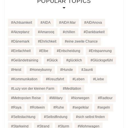
POPULAR TOPICS
Achtsamkeit
AIDA
AIDA Mar
AIDAnova
Akzeptanz
Amarooq
chillen
Dankbarkeit
Dänemark
Ehrlichkeit
eine zweite Chance
Einfachheit
Elbe
Entscheidung
Entspannung
Geländetraining
Glück
glücklich
Glücksgefühl
Heist
Honeybunny
Hunde
Jaunti
Kommunikation
Kreuzfahrt
Leben
Liebe
Luzy von der kleinen Farm
Meditation
Metropolen Reise
Military
Norwegen
Radtour
Raya
Rotwein
Ruhe
segelklar
segeln
Selbstachtung
Selbstfindung
sich selbst finden
Starkwind
Strand
Sturm
Wohnwagen