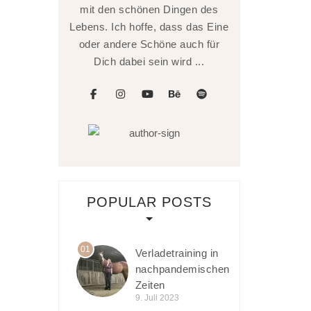
mit den schönen Dingen des
Lebens. Ich hoffe, dass das Eine
oder andere Schöne auch für
Dich dabei sein wird ...
facebook
instagram
youtube
behance
spotify
POPULAR POSTS
01
Verladetraining in
nachpandemischen
Zeiten
9. Juli 2023