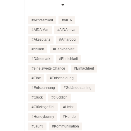
Achtsamkeit
AIDA
AIDA Mar
AIDAnova
Akzeptanz
Amarooq
chillen
Dankbarkeit
Dänemark
Ehrlichkeit
eine zweite Chance
Einfachheit
Elbe
Entscheidung
Entspannung
Geländetraining
Glück
glücklich
Glücksgefühl
Heist
Honeybunny
Hunde
Jaunti
Kommunikation