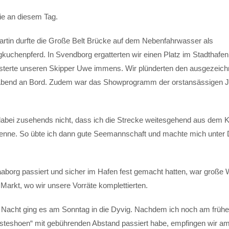
ie an diesem Tag.
rtin durfte die Große Belt Brücke auf dem Nebenfahrwasser als
kuchenpferd. In Svendborg ergatterten wir einen Platz im Stadthafen
sterte unseren Skipper Uwe immens. Wir plünderten den ausgezeich
en Abend an Bord. Zudem war das Showprogramm der orstansässigen 
abei zusehends nicht, dass ich die Strecke weitesgehend aus dem 
 kenne. So übte ich dann gute Seemannschaft und machte mich unter
borg passiert und sicher im Hafen fest gemacht hatten, war große
 Markt, wo wir unsere Vorräte komplettierten.
 Nacht ging es am Sonntag in die Dyvig. Nachdem ich noch am früh
esteshoen“ mit gebührenden Abstand passiert habe, empfingen wir am