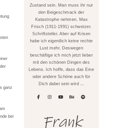
Zustand sein. Man muss ihr nur
den Beigeschmack der
htung
Katastrophe nehmen. Max
Frisch (1911-1991) schweizer.
Schriftsteller. Aber auf Krisen
hsten
habe ich eigentlich keine rechte
Lust mehr. Deswegen
beschäftige ich mich jetzt lieber
iner
mit den schönen Dingen des
der
Lebens. Ich hoffe, dass das Eine
oder andere Schöne auch für
Dich dabei sein wird ...
ns ganz
facebook
instagram
youtube
behance
spotify
kam
nde bei