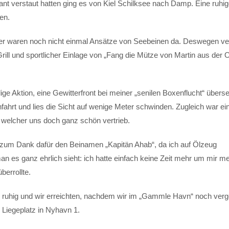
 verstaut hatten ging es von Kiel Schilksee nach Damp. Eine ruhi
en.
der waren noch nicht einmal Ansätze von Seebeinen da. Deswegen ve
ill und sportlicher Einlage von „Fang die Mütze von Martin aus der 
 Aktion, eine Gewitterfront bei meiner „senilen Boxenflucht“ übers
fahrt und lies die Sicht auf wenige Meter schwinden. Zugleich war ei
welcher uns doch ganz schön vertrieb.
t zum Dank dafür den Beinamen „Kapitän Ahab“, da ich auf Ölzeug
es ganz ehrlich sieht: ich hatte einfach keine Zeit mehr um mir me
berrollte.
hr ruhig und wir erreichten, nachdem wir im „Gammle Havn“ noch verg
Liegeplatz in Nyhavn 1.