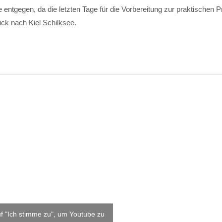
ntgegen, da die letzten Tage für die Vorbereitung zur praktischen P
ück nach Kiel Schilksee.
uf "Ich stimme zu", um Youtube zu