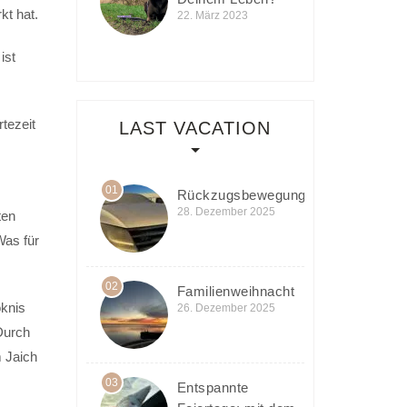
kt hat.
22. März 2023
ist
tezeit
LAST VACATION
01
Rückzugsbewegung
28. Dezember 2025
ten
Was für
02
Familienweihnacht
knis
26. Dezember 2025
Durch
m Jaich
03
Entspannte