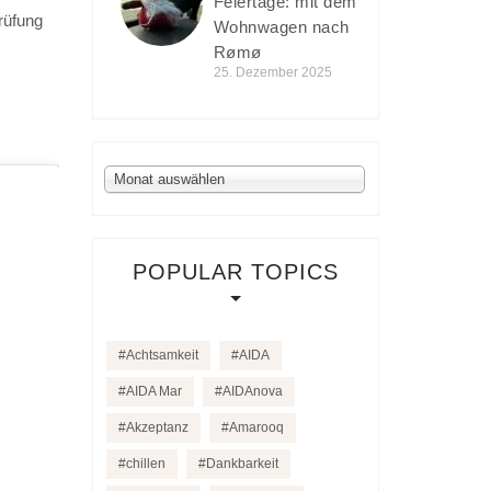
Feiertage: mit dem
rüfung
Wohnwagen nach
Rømø
25. Dezember 2025
Archiv
Monat auswählen
POPULAR TOPICS
Achtsamkeit
AIDA
AIDA Mar
AIDAnova
Akzeptanz
Amarooq
chillen
Dankbarkeit