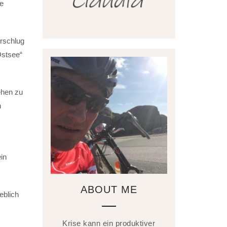
ge
rschlug
Ostsee“
ehen zu
n
in
ABOUT ME
eblich
Krise kann ein produktiver