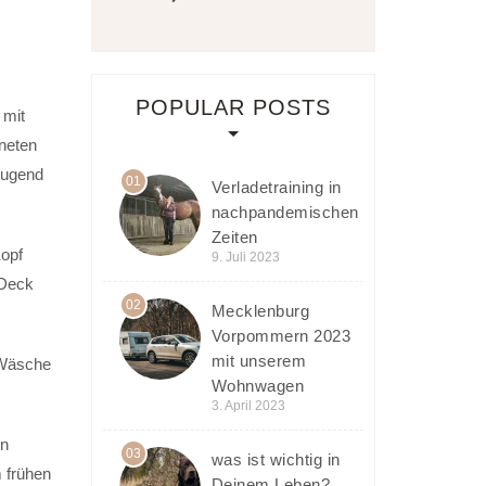
POPULAR POSTS
 mit
neten
Jugend
01
Verladetraining in
nachpandemischen
Zeiten
Kopf
9. Juli 2023
 Deck
02
Mecklenburg
Vorpommern 2023
mit unserem
 Wäsche
Wohnwagen
3. April 2023
en
03
was ist wichtig in
 frühen
Deinem Leben?