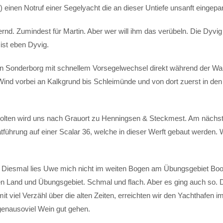
 einen Notruf einer Segelyacht die an dieser Untiefe unsanft eingepar
d. Zumindest für Martin. Aber wer will ihm das verübeln. Die Dyvig 
 ist eben Dyvig.
an Sonderborg mit schnellem Vorsegelwechsel direkt während der War
 Wind vorbei an Kalkgrund bis Schleimünde und von dort zuerst in den
erholten wird uns nach Grauort zu Henningsen & Steckmest. Am nächs
atführung auf einer Scalar 36, welche in dieser Werft gebaut werden. 
 Diesmal lies Uwe mich nicht im weiten Bogen am Übungsgebiet Boo
n Land und Übungsgebiet. Schmal und flach. Aber es ging auch so. 
t viel Verzähl über die alten Zeiten, erreichten wir den Yachthafen i
 genausoviel Wein gut gehen.