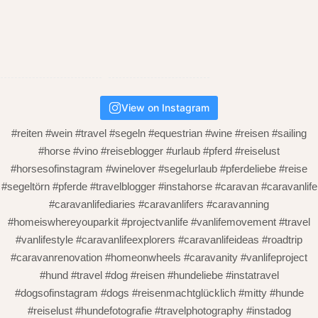
View on Instagram
#reiten #wein #travel #segeln #equestrian #wine #reisen #sailing
#horse #vino #reiseblogger #urlaub #pferd #reiselust
#horsesofinstagram #winelover #segelurlaub #pferdeliebe #reise
#segeltörn #pferde #travelblogger #instahorse #caravan #caravanlife
#caravanlifediaries #caravanlifers #caravanning
#homeiswhereyouparkit #projectvanlife #vanlifemovement #travel
#vanlifestyle #caravanlifeexplorers #caravanlifeideas #roadtrip
#caravanrenovation #homeonwheels #caravanity #vanlifeproject
#hund #travel #dog #reisen #hundeliebe #instatravel
#dogsofinstagram #dogs #reisenmachtglücklich #mitty #hunde
#reiselust #hundefotografie #travelphotography #instadog