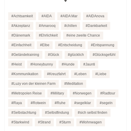
Achtsamkeit
AIDA
AIDA Mar
AIDAnova
Akzeptanz
Amarooq
chillen
Dankbarkeit
Dänemark
Ehrlichkeit
eine zweite Chance
Einfachheit
Elbe
Entscheidung
Entspannung
Geländetraining
Glück
glücklich
Glücksgefühl
Heist
Honeybunny
Hunde
Jaunti
Kommunikation
Kreuzfahrt
Leben
Liebe
Luzy von der kleinen Farm
Meditation
Metropolen Reise
Military
Norwegen
Radtour
Raya
Rotwein
Ruhe
segelklar
segeln
Selbstachtung
Selbstfindung
sich selbst finden
Starkwind
Strand
Sturm
Wohnwagen