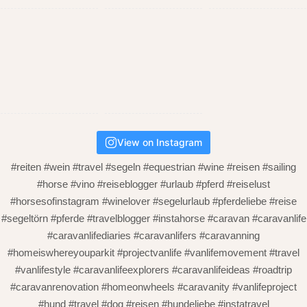
View on Instagram
#reiten #wein #travel #segeln #equestrian #wine #reisen #sailing
#horse #vino #reiseblogger #urlaub #pferd #reiselust
#horsesofinstagram #winelover #segelurlaub #pferdeliebe #reise
#segeltörn #pferde #travelblogger #instahorse #caravan #caravanlife
#caravanlifediaries #caravanlifers #caravanning
#homeiswhereyouparkit #projectvanlife #vanlifemovement #travel
#vanlifestyle #caravanlifeexplorers #caravanlifeideas #roadtrip
#caravanrenovation #homeonwheels #caravanity #vanlifeproject
#hund #travel #dog #reisen #hundeliebe #instatravel