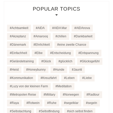
POPULAR TOPICS
Achtsamkeit
AIDA
AIDA Mar
AIDAnova
Akzeptanz
Amarooq
chillen
Dankbarkeit
Dänemark
Ehrlichkeit
eine zweite Chance
Einfachheit
Elbe
Entscheidung
Entspannung
Geländetraining
Glück
glücklich
Glücksgefühl
Heist
Honeybunny
Hunde
Jaunti
Kommunikation
Kreuzfahrt
Leben
Liebe
Luzy von der kleinen Farm
Meditation
Metropolen Reise
Military
Norwegen
Radtour
Raya
Rotwein
Ruhe
segelklar
segeln
Selbstachtung
Selbstfindung
sich selbst finden