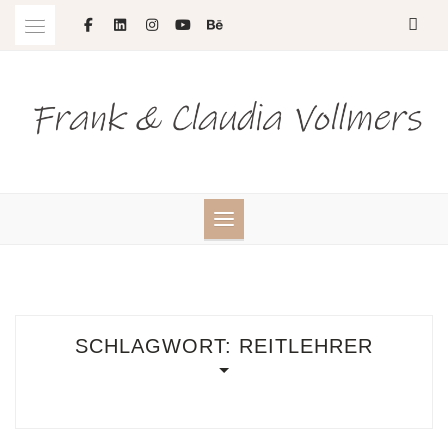
Skip
to
content
SCHLAGWORT:
REITLEHRER