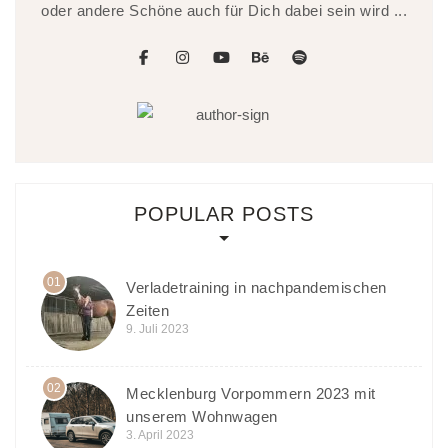
oder andere Schöne auch für Dich dabei sein wird ...
facebook
instagram
youtube
behance
spotify
POPULAR POSTS
01
Verladetraining in nachpandemischen
Zeiten
9. Juli 2023
02
Mecklenburg Vorpommern 2023 mit
unserem Wohnwagen
3. April 2023