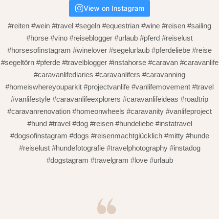
View on Instagram
#reiten #wein #travel #segeln #equestrian #wine #reisen #sailing
#horse #vino #reiseblogger #urlaub #pferd #reiselust
#horsesofinstagram #winelover #segelurlaub #pferdeliebe #reise
#segeltörn #pferde #travelblogger #instahorse #caravan #caravanlife
#caravanlifediaries #caravanlifers #caravanning
#homeiswhereyouparkit #projectvanlife #vanlifemovement #travel
#vanlifestyle #caravanlifeexplorers #caravanlifeideas #roadtrip
#caravanrenovation #homeonwheels #caravanity #vanlifeproject
#hund #travel #dog #reisen #hundeliebe #instatravel
#dogsofinstagram #dogs #reisenmachtglücklich #mitty #hunde
#reiselust #hundefotografie #travelphotography #instadog
#dogstagram #travelgram #love #urlaub