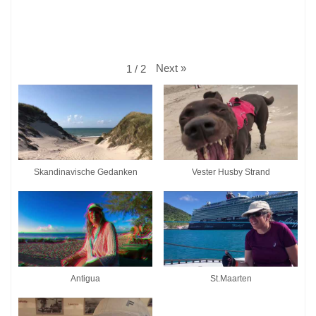
Next
»
1
/
2
Skandinavische Gedanken
Vester Husby Strand
Antigua
St.Maarten