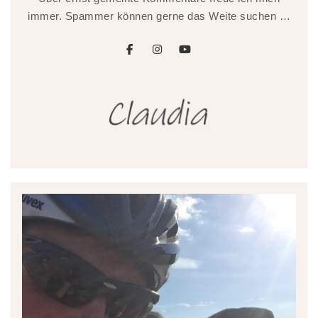
immer. Spammer können gerne das Weite suchen …
facebook
instagram
youtube