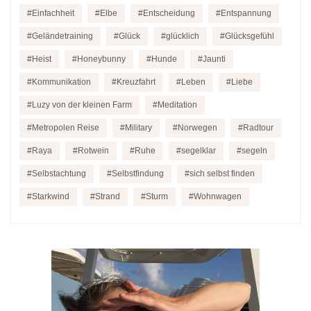
Einfachheit
Elbe
Entscheidung
Entspannung
Geländetraining
Glück
glücklich
Glücksgefühl
Heist
Honeybunny
Hunde
Jaunti
Kommunikation
Kreuzfahrt
Leben
Liebe
Luzy von der kleinen Farm
Meditation
Metropolen Reise
Military
Norwegen
Radtour
Raya
Rotwein
Ruhe
segelklar
segeln
Selbstachtung
Selbstfindung
sich selbst finden
Starkwind
Strand
Sturm
Wohnwagen