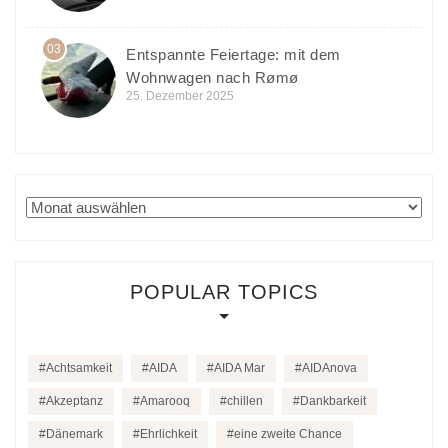
03
Entspannte Feiertage: mit dem
Wohnwagen nach Rømø
25. Dezember 2025
Archiv
POPULAR TOPICS
Achtsamkeit
AIDA
AIDA Mar
AIDAnova
Akzeptanz
Amarooq
chillen
Dankbarkeit
Dänemark
Ehrlichkeit
eine zweite Chance