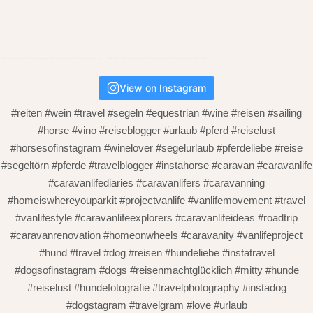
View on Instagram
#reiten #wein #travel #segeln #equestrian #wine #reisen #sailing
#horse #vino #reiseblogger #urlaub #pferd #reiselust
#horsesofinstagram #winelover #segelurlaub #pferdeliebe #reise
#segeltörn #pferde #travelblogger #instahorse #caravan #caravanlife
#caravanlifediaries #caravanlifers #caravanning
#homeiswhereyouparkit #projectvanlife #vanlifemovement #travel
#vanlifestyle #caravanlifeexplorers #caravanlifeideas #roadtrip
#caravanrenovation #homeonwheels #caravanity #vanlifeproject
#hund #travel #dog #reisen #hundeliebe #instatravel
#dogsofinstagram #dogs #reisenmachtglücklich #mitty #hunde
#reiselust #hundefotografie #travelphotography #instadog
#dogstagram #travelgram #love #urlaub