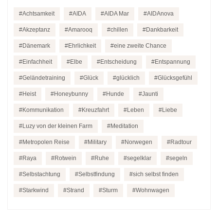
Achtsamkeit
AIDA
AIDA Mar
AIDAnova
Akzeptanz
Amarooq
chillen
Dankbarkeit
Dänemark
Ehrlichkeit
eine zweite Chance
Einfachheit
Elbe
Entscheidung
Entspannung
Geländetraining
Glück
glücklich
Glücksgefühl
Heist
Honeybunny
Hunde
Jaunti
Kommunikation
Kreuzfahrt
Leben
Liebe
Luzy von der kleinen Farm
Meditation
Metropolen Reise
Military
Norwegen
Radtour
Raya
Rotwein
Ruhe
segelklar
segeln
Selbstachtung
Selbstfindung
sich selbst finden
Starkwind
Strand
Sturm
Wohnwagen