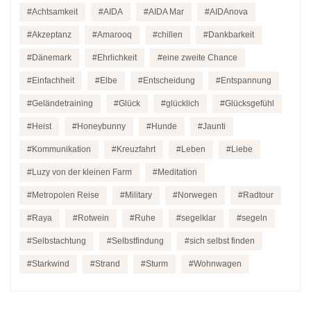
Achtsamkeit
AIDA
AIDA Mar
AIDAnova
Akzeptanz
Amarooq
chillen
Dankbarkeit
Dänemark
Ehrlichkeit
eine zweite Chance
Einfachheit
Elbe
Entscheidung
Entspannung
Geländetraining
Glück
glücklich
Glücksgefühl
Heist
Honeybunny
Hunde
Jaunti
Kommunikation
Kreuzfahrt
Leben
Liebe
Luzy von der kleinen Farm
Meditation
Metropolen Reise
Military
Norwegen
Radtour
Raya
Rotwein
Ruhe
segelklar
segeln
Selbstachtung
Selbstfindung
sich selbst finden
Starkwind
Strand
Sturm
Wohnwagen