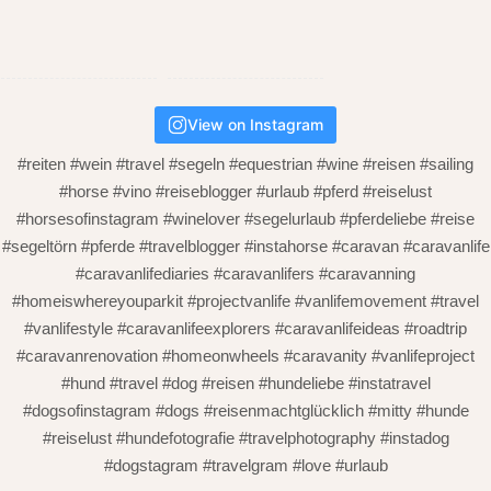
View on Instagram
#reiten #wein #travel #segeln #equestrian #wine #reisen #sailing
#horse #vino #reiseblogger #urlaub #pferd #reiselust
#horsesofinstagram #winelover #segelurlaub #pferdeliebe #reise
#segeltörn #pferde #travelblogger #instahorse #caravan #caravanlife
#caravanlifediaries #caravanlifers #caravanning
#homeiswhereyouparkit #projectvanlife #vanlifemovement #travel
#vanlifestyle #caravanlifeexplorers #caravanlifeideas #roadtrip
#caravanrenovation #homeonwheels #caravanity #vanlifeproject
#hund #travel #dog #reisen #hundeliebe #instatravel
#dogsofinstagram #dogs #reisenmachtglücklich #mitty #hunde
#reiselust #hundefotografie #travelphotography #instadog
#dogstagram #travelgram #love #urlaub