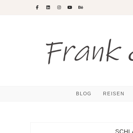
Skip
to
content
BLOG
REISEN
SCHL