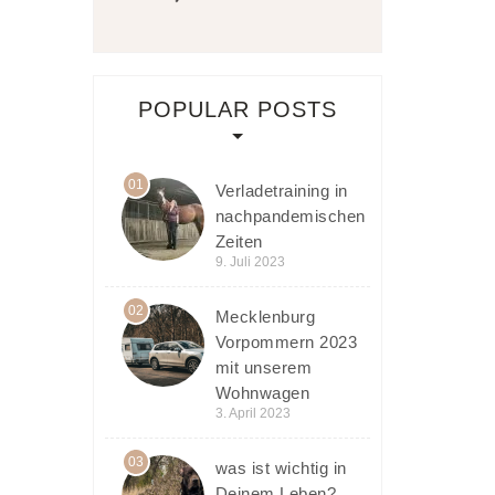
POPULAR POSTS
01
Verladetraining in
nachpandemischen
Zeiten
9. Juli 2023
02
Mecklenburg
Vorpommern 2023
mit unserem
Wohnwagen
3. April 2023
03
was ist wichtig in
Deinem Leben?