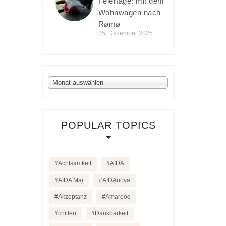
Feiertage: mit dem
Wohnwagen nach
Rømø
25. Dezember 2025
Archiv
Monat auswählen
POPULAR TOPICS
Achtsamkeit
AIDA
AIDA Mar
AIDAnova
Akzeptanz
Amarooq
chillen
Dankbarkeit