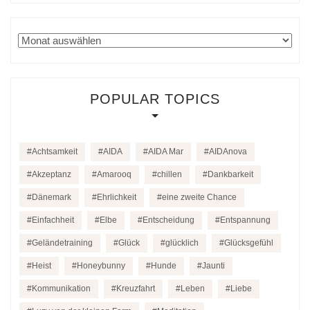
Archiv
POPULAR TOPICS
Achtsamkeit
AIDA
AIDA Mar
AIDAnova
Akzeptanz
Amarooq
chillen
Dankbarkeit
Dänemark
Ehrlichkeit
eine zweite Chance
Einfachheit
Elbe
Entscheidung
Entspannung
Geländetraining
Glück
glücklich
Glücksgefühl
Heist
Honeybunny
Hunde
Jaunti
Kommunikation
Kreuzfahrt
Leben
Liebe