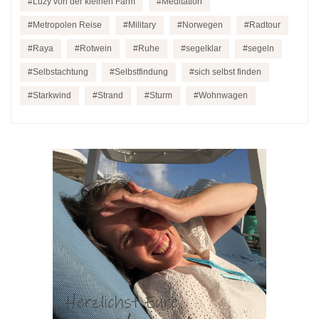
Luzy von der kleinen Farm
Meditation
Metropolen Reise
Military
Norwegen
Radtour
Raya
Rotwein
Ruhe
segelklar
segeln
Selbstachtung
Selbstfindung
sich selbst finden
Starkwind
Strand
Sturm
Wohnwagen