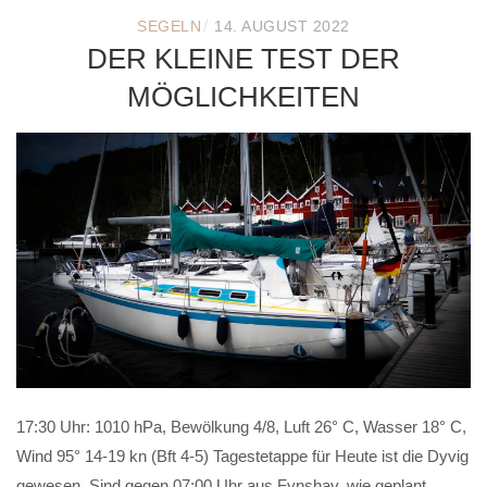
/
SEGELN
14. AUGUST 2022
DER KLEINE TEST DER
MÖGLICHKEITEN
17:30 Uhr: 1010 hPa, Bewölkung 4/8, Luft 26° C, Wasser 18° C,
Wind 95° 14-19 kn (Bft 4-5) Tagestetappe für Heute ist die Dyvig
gewesen. Sind gegen 07:00 Uhr aus Fynshav, wie geplant,