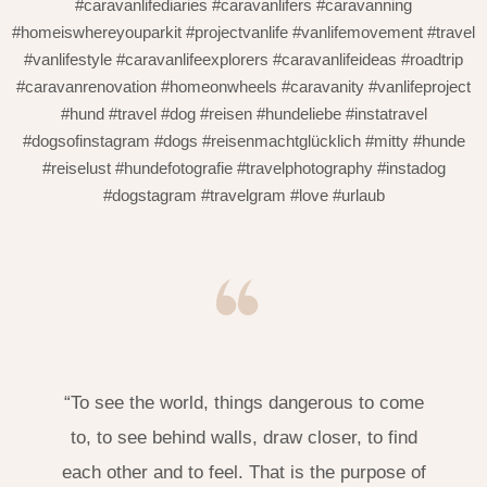
#caravanlifediaries #caravanlifers #caravanning
#homeiswhereyouparkit #projectvanlife #vanlifemovement #travel
#vanlifestyle #caravanlifeexplorers #caravanlifeideas #roadtrip
#caravanrenovation #homeonwheels #caravanity #vanlifeproject
#hund #travel #dog #reisen #hundeliebe #instatravel
#dogsofinstagram #dogs #reisenmachtglücklich #mitty #hunde
#reiselust #hundefotografie #travelphotography #instadog
#dogstagram #travelgram #love #urlaub
“To see the world, things dangerous to come
to, to see behind walls, draw closer, to find
each other and to feel. That is the purpose of