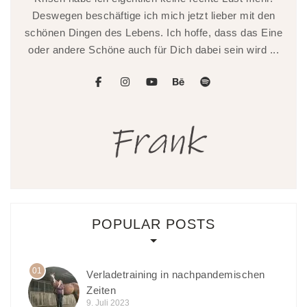
Deswegen beschäftige ich mich jetzt lieber mit den
schönen Dingen des Lebens. Ich hoffe, dass das Eine
oder andere Schöne auch für Dich dabei sein wird ...
facebook
instagram
youtube
behance
spotify
POPULAR POSTS
01
Verladetraining in nachpandemischen
Zeiten
9. Juli 2023