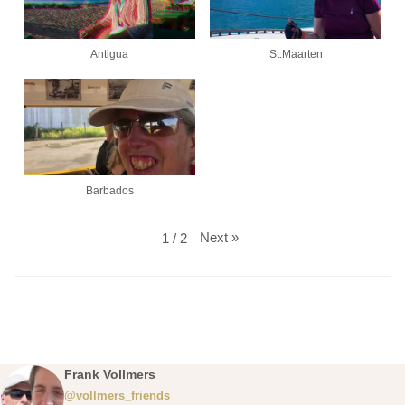
Antigua
St.Maarten
Barbados
Next
»
1
/
2
Frank Vollmers
@vollmers_friends