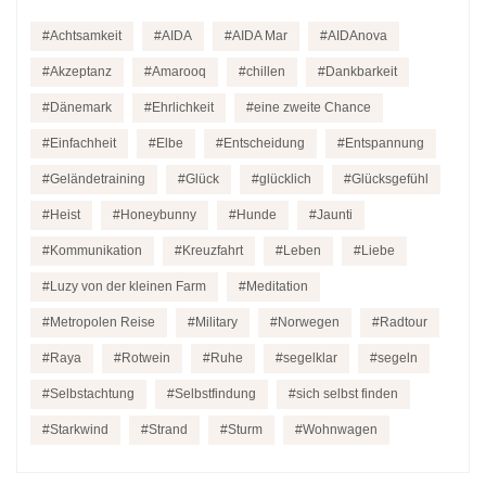
Achtsamkeit
AIDA
AIDA Mar
AIDAnova
Akzeptanz
Amarooq
chillen
Dankbarkeit
Dänemark
Ehrlichkeit
eine zweite Chance
Einfachheit
Elbe
Entscheidung
Entspannung
Geländetraining
Glück
glücklich
Glücksgefühl
Heist
Honeybunny
Hunde
Jaunti
Kommunikation
Kreuzfahrt
Leben
Liebe
Luzy von der kleinen Farm
Meditation
Metropolen Reise
Military
Norwegen
Radtour
Raya
Rotwein
Ruhe
segelklar
segeln
Selbstachtung
Selbstfindung
sich selbst finden
Starkwind
Strand
Sturm
Wohnwagen