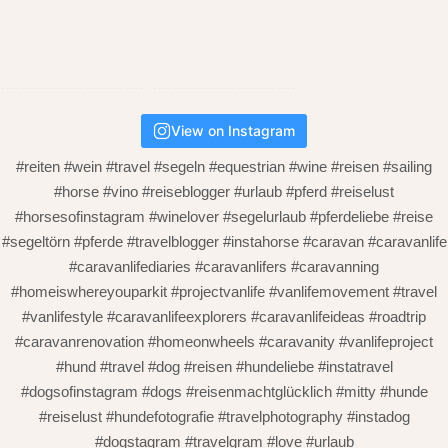
View on Instagram
#reiten #wein #travel #segeln #equestrian #wine #reisen #sailing
#horse #vino #reiseblogger #urlaub #pferd #reiselust
#horsesofinstagram #winelover #segelurlaub #pferdeliebe #reise
#segeltörn #pferde #travelblogger #instahorse #caravan #caravanlife
#caravanlifediaries #caravanlifers #caravanning
#homeiswhereyouparkit #projectvanlife #vanlifemovement #travel
#vanlifestyle #caravanlifeexplorers #caravanlifeideas #roadtrip
#caravanrenovation #homeonwheels #caravanity #vanlifeproject
#hund #travel #dog #reisen #hundeliebe #instatravel
#dogsofinstagram #dogs #reisenmachtglücklich #mitty #hunde
#reiselust #hundefotografie #travelphotography #instadog
#dogstagram #travelgram #love #urlaub