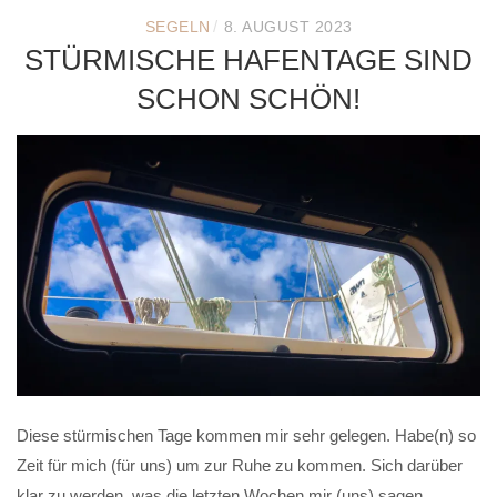
/
SEGELN
8. AUGUST 2023
STÜRMISCHE HAFENTAGE SIND
SCHON SCHÖN!
Diese stürmischen Tage kommen mir sehr gelegen. Habe(n) so
Zeit für mich (für uns) um zur Ruhe zu kommen. Sich darüber
klar zu werden, was die letzten Wochen mir (uns) sagen