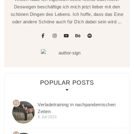
Deswegen beschäftige ich mich jetzt lieber mit den
schönen Dingen des Lebens. Ich hoffe, dass das Eine
oder andere Schöne auch für Dich dabei sein wird ...
facebook
instagram
youtube
behance
spotify
POPULAR POSTS
01
Verladetraining in nachpandemischen
Zeiten
9. Juli 2023