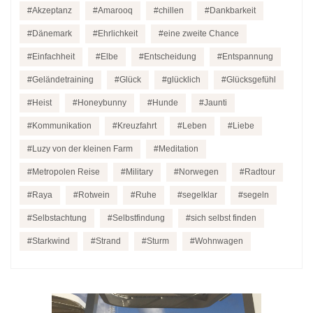
Akzeptanz
Amarooq
chillen
Dankbarkeit
Dänemark
Ehrlichkeit
eine zweite Chance
Einfachheit
Elbe
Entscheidung
Entspannung
Geländetraining
Glück
glücklich
Glücksgefühl
Heist
Honeybunny
Hunde
Jaunti
Kommunikation
Kreuzfahrt
Leben
Liebe
Luzy von der kleinen Farm
Meditation
Metropolen Reise
Military
Norwegen
Radtour
Raya
Rotwein
Ruhe
segelklar
segeln
Selbstachtung
Selbstfindung
sich selbst finden
Starkwind
Strand
Sturm
Wohnwagen