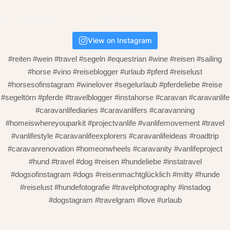
View on Instagram
#reiten #wein #travel #segeln #equestrian #wine #reisen #sailing
#horse #vino #reiseblogger #urlaub #pferd #reiselust
#horsesofinstagram #winelover #segelurlaub #pferdeliebe #reise
#segeltörn #pferde #travelblogger #instahorse #caravan #caravanlife
#caravanlifediaries #caravanlifers #caravanning
#homeiswhereyouparkit #projectvanlife #vanlifemovement #travel
#vanlifestyle #caravanlifeexplorers #caravanlifeideas #roadtrip
#caravanrenovation #homeonwheels #caravanity #vanlifeproject
#hund #travel #dog #reisen #hundeliebe #instatravel
#dogsofinstagram #dogs #reisenmachtglücklich #mitty #hunde
#reiselust #hundefotografie #travelphotography #instadog
#dogstagram #travelgram #love #urlaub